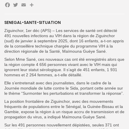
Facebook
Twitter
Email
Partager
Search
Search
for:
SENEGAL-SANTE-SITUATION
Button
Ziguinchor, 1er déc (APS) – Les services de santé ont détecté
FR
491 nouvelles infections au VIH dans la région de Ziguinchor
(sud) de janvier à septembre 2025, dont 16 enfants, a-t-on appris
de la conseillère technique chargée du programme VIH à la
direction régionale de la Santé, Maïmouna Guèye Sané.
Selon Mme Sané, ces nouveaux cas ont été enregistrés alors que
la région compte 4 656 personnes vivant avec le VIH mais qui
ignorent leur statut sérologique. Il s’agit de 451 enfants, 1 931
hommes et 2 264 femmes, a-t-elle détaillé.
Elle s’entretenait avec des journalistes, dans le cadre de la
Journée mondiale de lutte contre le Sida, portant cette année sur
le thème “Surmonter les perturbations et transformer la réponse”.
La position frontalière de Ziguinchor, avec des mouvements
fréquents de populations entre le Sénégal, la Guinée-Bissau et la
Gambie, expose la région à un risque accru de transmission et de
propagation du virus, a indiqué Maïmouna Guèye Sané.
Sur les 491 personnes nouvellement dépistées, seules 371 ont