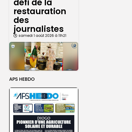
défi de la
restauration
des
journalistes
samedi 1 août 2026 à 11h21
APS HEBDO