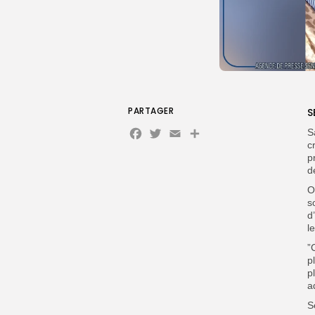
PARTAGER
S
Facebook
Twitter
Email
S
c
p
d
O
s
d
l
”
p
p
a
S