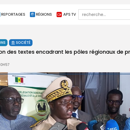
Search
REPORTAGES
RÉGIONS
APS TV
for:
ONS
SOCIÉTÉ
tion des textes encadrant les pôles régionaux de p
10H57