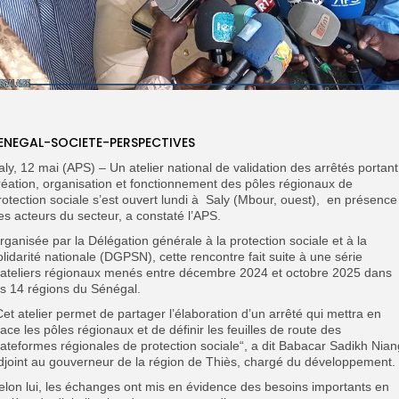
ENEGAL-SOCIETE-PERSPECTIVES
aly, 12 mai (APS) – Un atelier national de validation des arrêtés portant
réation, organisation et fonctionnement des pôles régionaux de
rotection sociale s’est ouvert lundi à Saly (Mbour, ouest), en présence
es acteurs du secteur, a constaté l’APS.
rganisée par la Délégation générale à la protection sociale et à la
olidarité nationale (DGPSN), cette rencontre fait suite à une série
’ateliers régionaux menés entre décembre 2024 et octobre 2025 dans
es 14 régions du Sénégal.
Cet atelier permet de partager l’élaboration d’un arrêté qui mettra en
lace les pôles régionaux et de définir les feuilles de route des
lateformes régionales de protection sociale“, a dit Babacar Sadikh Nian
djoint au gouverneur de la région de Thiès, chargé du développement.
elon lui, les échanges ont mis en évidence des besoins importants en