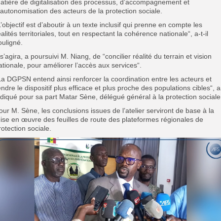
atière de digitalisation des processus, d’accompagnement et
’autonomisation des acteurs de la protection sociale.
L’objectif est d’aboutir à un texte inclusif qui prenne en compte les
éalités territoriales, tout en respectant la cohérence nationale“, a-t-il
ouligné.
l s’agira, a poursuivi M. Niang, de “concilier réalité du terrain et vision
ationale, pour améliorer l’accès aux services“.
La DGPSN entend ainsi renforcer la coordination entre les acteurs et
endre le dispositif plus efficace et plus proche des populations cibles“, a
ndiqué pour sa part Matar Sène, délégué général à la protection sociale
our M. Sène, les conclusions issues de l’atelier serviront de base à la
ise en œuvre des feuilles de route des plateformes régionales de
rotection sociale.