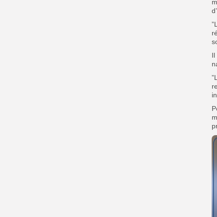
m
d
”
r
s
I
n
”
r
i
P
m
p