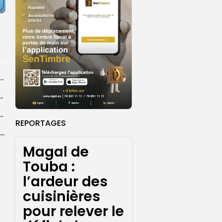
dans les coulisses de la restauration de la presse...
 la CEDEAO adopte son plan d’actions stratégiques...
ba : La CSU au plus près des pèlerins
REPORTAGES
Magal 2026 : près de 20 000 pèlerins transportés vers Touba en...
Magal de
Touba :
l’ardeur des
cuisinières
pour relever le