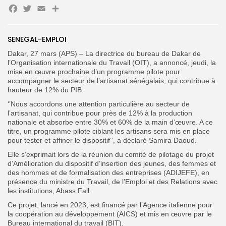
Facebook
Twitter
Email
Partager
Search
Search
for:
SENEGAL-EMPLOI
Button
Dakar, 27 mars (APS) – La directrice du bureau de Dakar de
FR
l’Organisation internationale du Travail (OIT), a annoncé, jeudi, la
mise en œuvre prochaine d’un programme pilote pour
accompagner le secteur de l’artisanat sénégalais, qui contribue à
hauteur de 12% du PIB.
‘’Nous accordons une attention particulière au secteur de
l’artisanat, qui contribue pour près de 12% à la production
nationale et absorbe entre 30% et 60% de la main d’œuvre. A ce
titre, un programme pilote ciblant les artisans sera mis en place
pour tester et affiner le dispositif’’, a déclaré Samira Daoud.
Elle s’exprimait lors de la réunion du comité de pilotage du projet
d’Amélioration du dispositif d’insertion des jeunes, des femmes et
des hommes et de formalisation des entreprises (ADIJEFE), en
présence du ministre du Travail, de l’Emploi et des Relations avec
les institutions, Abass Fall.
Ce projet, lancé en 2023, est financé par
l’Agence italienne pour
la coopération au développement (AICS) et mis en œuvre par le
Bureau international du travail (BIT).