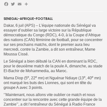
Facebook
Twitter
Email
Partager
Search
Search
for:
Button
SENEGAL-AFRIQUE-FOOTBALL
Dakar, 6 juil (APS) – L’équipe nationale du Sénégal va
FR
essayer d’oublier sa large victoire sur la République
démocratique du Congo (RDC), 4-0, à la Coupe d’Afrique
des nations (CAN) féminine de football, pour se concentrer
sur ses prochains matchs, dont le premier aura lieu
mercredi, contre la Zambie, a dit son entraîneur, Mame
Moussa Cissé.
Le Sénégal a bien débuté la CAN en dominant la RDC,
pour le deuxième match de la poule A, dimanche, au stade
El-Bachir de Mohammedia, au Maroc.
e
e
e
e
Mama Diop (5
, 22
mn) et Nguénar Ndiaye (13
, 40
mn)
ont marqué les buts des Lionnes, qui sont en tête du
groupe A avec 3 points.
‘’Maintenant, nous allons vite oublier ce match et nous
concentrer sur la rencontre avec cette grande équipe de la
Zambie’’, a dit l’entraîneur du Sénégal à Radio France