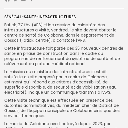
Facebook
Twitter
Email
Partager
Search
Search
SÉNÉGAL-SANTE-INFRASTRUCTURES
for:
Button
Fatick, 27 fév (APS) -Une mission du ministère des
FR
Infrastructures a visité, vendredi, le site devant abriter le
centre de santé de Colobane, dans le département de
Gossas (Fatick, centre), a constaté l’APS.
Cette infrastructure fait partie des 35 nouveaux centres de
santé en phase de construction dans le cadre du
programme de renforcement du système de santé et de
relèvement du plateau médical national.
La mission du ministère des Infrastructures s’est dit
satisfaite du site proposé par la maire de Colobane,
estimant qu’il répond aux critères d’accessibilité, de
superficie disponible, de sécurité et de viabilisation (eau,
électricité), indique un communiqué transmis à l’APS.
Cette visite technique est effectuée en présence des
autorités administratives, du médecin chef de District de
Gossas, de l’équipe municipale de Colobane ainsi que des
services techniques.
La mairie de Colobane avait octroyé depuis 2023, par