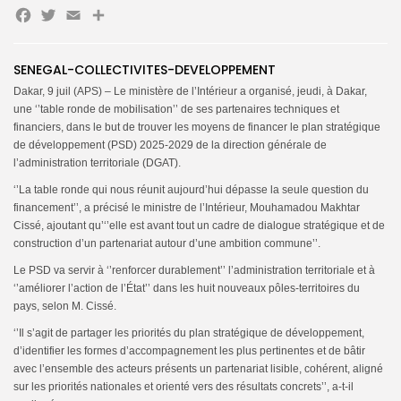
Facebook
Twitter
Email
Partager
SENEGAL-COLLECTIVITES-DEVELOPPEMENT
Search
Search
for:
Button
Dakar, 9 juil (APS) – Le ministère de l’Intérieur a organisé, jeudi, à Dakar,
une ‘’table ronde de mobilisation’’ de ses partenaires techniques et
FR
financiers, dans le but de trouver les moyens de financer le plan stratégique
de développement (PSD) 2025-2029 de la direction générale de
l’administration territoriale (DGAT).
‘’La table ronde qui nous réunit aujourd’hui dépasse la seule question du
financement’’, a précisé le ministre de l’Intérieur, Mouhamadou Makhtar
Cissé, ajoutant qu’‘’elle est avant tout un cadre de dialogue stratégique et de
construction d’un partenariat autour d’une ambition commune’’.
Le PSD va servir à ‘’renforcer durablement’’ l’administration territoriale et à
‘’améliorer l’action de l’État’’ dans les huit nouveaux pôles-territoires du
pays, selon M. Cissé.
‘’Il s’agit de partager les priorités du plan stratégique de développement,
d’identifier les formes d’accompagnement les plus pertinentes et de bâtir
avec l’ensemble des acteurs présents un partenariat lisible, cohérent, aligné
sur les priorités nationales et orienté vers des résultats concrets’’, a-t-il