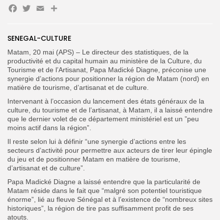
Facebook
Twitter
Email
Partager
Search
Search
for:
Button
SENEGAL-CULTURE
Matam, 20 mai (APS) – Le directeur des statistiques, de la
FR
productivité et du capital humain au ministère de la Culture, du
Tourisme et de l’Artisanat, Papa Madické Diagne, préconise une
synergie d’actions pour positionner la région de Matam (nord) en
matière de tourisme, d’artisanat et de culture.
Intervenant à l’occasion du lancement des états généraux de la
culture, du tourisme et de l’artisanat, à Matam, il a laissé entendre
que le dernier volet de ce département ministériel est un ”peu
moins actif dans la région”.
Il reste selon lui à définir “une synergie d’actions entre les
secteurs d’activité pour permettre aux acteurs de tirer leur épingle
du jeu et de positionner Matam en matière de tourisme,
d’artisanat et de culture”.
Papa Madické Diagne a laissé entendre que la particularité de
Matam réside dans le fait que “malgré son potentiel touristique
énorme”, lié au fleuve Sénégal et à l’existence de “nombreux sites
historiques”, la région de tire pas suffisamment profit de ses
atouts.