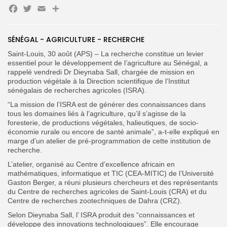
Facebook
Twitter
Email
Partager
Search
Search
SÉNÉGAL - AGRICULTURE - RECHERCHE
for:
Button
Saint-Louis, 30 août (APS) – La recherche constitue un levier
essentiel pour le développement de l’agriculture au Sénégal, a
FR
rappelé vendredi Dr Dieynaba Sall, chargée de mission en
production végétale à la Direction scientifique de l’Institut
sénégalais de recherches agricoles (ISRA).
“La mission de l’ISRA est de générer des connaissances dans
tous les domaines liés à l’agriculture, qu’il s’agisse de la
foresterie, de productions végétales, halieutiques, de socio-
économie rurale ou encore de santé animale”, a-t-elle expliqué en
marge d’un atelier de pré-programmation de cette institution de
recherche.
L’atelier, organisé au Centre d’excellence africain en
mathématiques, informatique et TIC (CEA-MITIC) de l’Université
Gaston Berger, a réuni plusieurs chercheurs et des représentants
du Centre de recherches agricoles de Saint-Louis (CRA) et du
Centre de recherches zootechniques de Dahra (CRZ).
Selon Dieynaba Sall, l’ ISRA produit des “connaissances et
développe des innovations technologiques”. Elle encourage