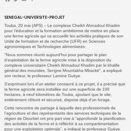
Facebook
Twitter
Email
Partager
Search
Search
SENEGAL-UNIVERSITE-PROJET
for:
Button
Touba, 20 mai (APS) – Le complexe Cheikh Ahmadoul Khadim
FR
pour l’éducation et la formation ambitionne de mettre en place
une ferme agricole qui va accueillir les activités pratiques de son
Unité de formation et de recherche (UFR) en Sciences
agronomiques et Technologies alimentaires.
“Nous sommes réunis aujourd’hui pour partager le plan
d’exploitation de la ferme agricole mise à la disposition du
complexe universitaire Cheikh Ahmadoul Khadim par le khalife
général des mourides, Serigne Mountakha Mbacké”, a expliqué
son recteur, le professeur Lamine Guèye.
S’exprimant lors d’un atelier consacré à ce projet, il a précisé que
la ferme agricole sera installée sur une superficie de 100
hectares, à neuf kilomètres de Touba, ajoutant que
le site,
entièrement clôturé et sécurisé, dispose déjà d’un forage.
Cette rencontre de partage à laquelle des professionnels de
l’agriculture et des représentants des services techniques de la
région de Diourbel ont pris part vise à “approfondir la planification
des activités de la ferme et à réfléchir à sa compartimentation
pour une exploitation optimale”, a indiqué le professeur Guèye.