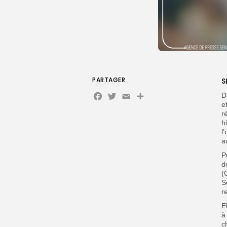
PARTAGER
S
Facebook
Twitter
Email
Partager
D
e
r
h
l
a
P
d
(
S
r
E
à
c