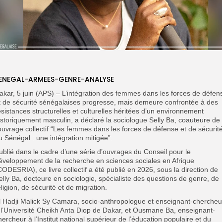
ENEGAL-ARMEES-GENRE-ANALYSE
akar, 5 juin (APS) – L’intégration des femmes dans les forces de défen
t de sécurité sénégalaises progresse, mais demeure confrontée à des
ésistances structurelles et culturelles héritées d’un environnement
istoriquement masculin, a déclaré la sociologue Selly Ba, coauteure de
’ouvrage collectif “Les femmes dans les forces de défense et de sécurit
u Sénégal : une intégration mitigée”.
ublié dans le cadre d’une série d’ouvrages du Conseil pour le
éveloppement de la recherche en sciences sociales en Afrique
CODESRIA), ce livre collectif a été publié en 2026, sous la direction de
elly Ba, docteure en sociologie, spécialiste des questions de genre, de
eligion, de sécurité et de migration.
l Hadji Malick Sy Camara, socio-anthropologue et enseignant-chercheu
 l’Université Cheikh Anta Diop de Dakar, et Ousmane Ba, enseignant-
hercheur à l’Institut national supérieur de l’éducation populaire et du