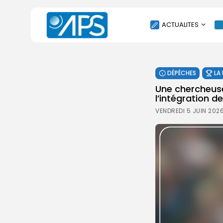
ACTUALITES
POLITIQUE
DÉPÊCHES
LA
SOCIÉTÉ
Une chercheuse 
ÉCONOMIE
l’intégration 
CULTURE
VENDREDI 5 JUIN 2026
SPORT
ENVIRONNEMENT
INTERNATIONAL
AGENDA
SANTE