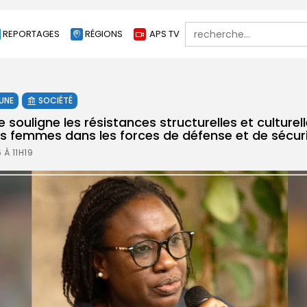
Search
REPORTAGES
RÉGIONS
APS TV
for:
 UNE
SOCIÉTÉ
souligne les résistances structurelles et culturel
des femmes dans les forces de défense et de sécur
 À 11H19