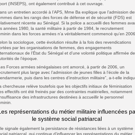
port (INSEPS), ont également contribué à cet ouvrage.
ans un entretien accordé à l’APS, Mme Ba explique que l’admission de
emmes dans les rangs des forces de défense et de sécurité (FDS) est
elativement récente au Sénégal. Si la police a accueilli des femmes ava
es années 1980, la santé militaire à partir de 1984, le recrutement
éminin dans les forces armées n’a véritablement commencé qu’en 2006
elon la sociologue, cette évolution résulte à la fois des revendications
ortées par les organisations de femmes, des engagements
nternationaux de l’État du Sénégal et d’une volonté politique affirmée d
utorités de l’époque.
Les Forces armées sénégalaises ont amorcé, à partir de 2006, un
ecrutement plus large avec l’admission de jeunes filles à l’école de la
endarmerie, puis dans les centres d’instruction militaire”, a-t-elle indiqu
a chercheuse relève toutefois que les objectifs initiaux de féminisation
es effectifs ont été freinés par des contraintes matérielles, notamment
’insuffisance des infrastructures destinées à accueillir le personnel
éminin.
Les représentations du métier militaire influencées pa
le système social patriarcal
lle signale également la persistance de résistances liées à un système
ocial patriarcal, qui continue d’influencer les représentations du métier