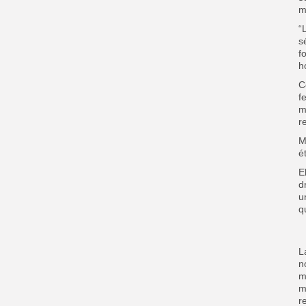
mi
“
s
f
h
C
f
m
r
M
é
E
d
u
q
L
n
m
m
r