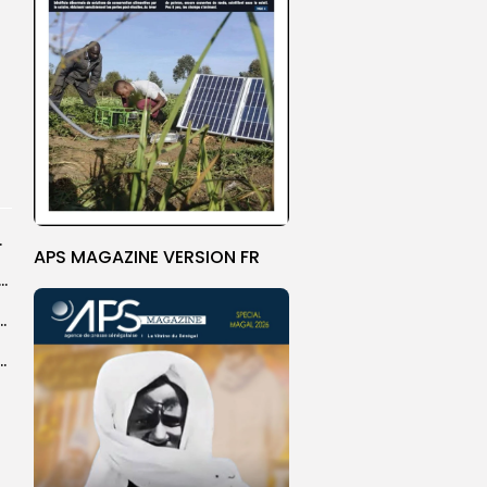
rprend encore...
APS MAGAZINE VERSION FR
dans les coulisses de la restauration de la presse...
 la CEDEAO adopte son plan d’actions stratégiques...
ba : La CSU au plus près des pèlerins