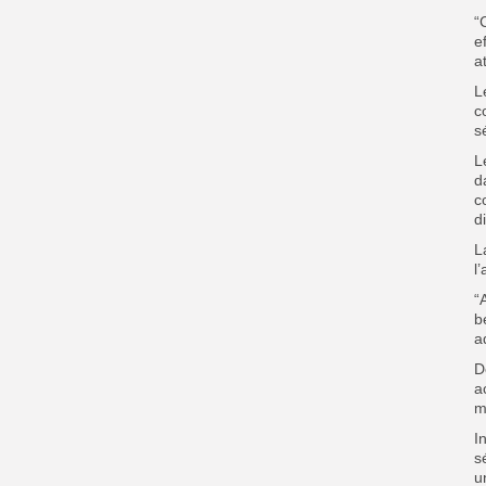
“
e
a
L
c
s
L
d
c
d
L
l
“
b
a
D
a
m
I
s
u