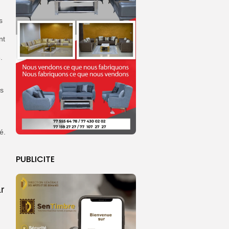
s
nt
.
es
é.
PUBLICITE
r