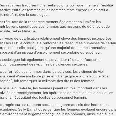
Ces initiatives traduisent une réelle volonté politique, même si l’égalité
ffective entre les femmes et les hommes reste encore un objectif à
tteindre”, relève la sociologue.
es résultats de la recherche mettent également en lumière les
ontributions spécifiques des femmes aux missions de défense et de
écurité, selon Mme Ba.
e niveau de qualification relativement élevé des femmes incorporées
ans les FDS a contribué à renforcer les ressources humaines de certai
orps, note-t-elle, soulignant qu’une majorité de femmes recrutées
isposent d’un niveau d’enseignement secondaire ou supérieur.
a sociologue fait également observer leur rôle dans l’accueil et
’accompagnement des victimes de violences sexuelles.
Avec l’arrivée des femmes dans les services, les victimes de viol
énéficient d’une meilleure prise en charge grâce à une écoute plus
daptée”, fait remarquer la militante des droits des femmes.
e plus, ajoute-t-elle, les femmes jouent un rôle important dans les
ctivités de renseignement, les opérations de maintien de la paix et les
issions nécessitant des fouilles de personnel féminin.
nterrogée sur les rapports sociaux de genre au sein des institutions
écuritaires, Selly Ba fait observer que les femmes évoluent encore dan
n environnement largement conçu pour les hommes, aussi bien sur le