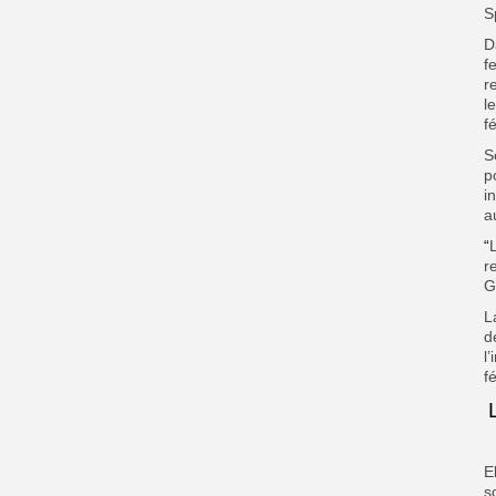
S
D
f
r
l
f
S
p
i
a
“
r
G
L
d
l
f
E
s