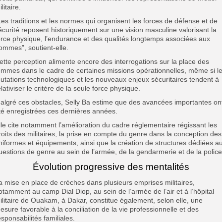
litaire.
Les traditions et les normes qui organisent les forces de défense et de
écurité reposent historiquement sur une vision masculine valorisant la
orce physique, l’endurance et des qualités longtemps associées aux
ommes”, soutient-elle.
ette perception alimente encore des interrogations sur la place des
emmes dans le cadre de certaines missions opérationnelles, même si l
utations technologiques et les nouveaux enjeux sécuritaires tendent à
elativiser le critère de la seule force physique.
algré ces obstacles, Selly Ba estime que des avancées importantes on
té enregistrées ces dernières années.
lle cite notamment l’amélioration du cadre réglementaire régissant les
roits des militaires, la prise en compte du genre dans la conception des
niformes et équipements, ainsi que la création de structures dédiées a
uestions de genre au sein de l’armée, de la gendarmerie et de la police
Évolution progressive des mentalités
a mise en place de crèches dans plusieurs emprises militaires,
otamment au camp Dial Diop, au sein de l’armée de l’air et à l’hôpital
ilitaire de Ouakam, à Dakar, constitue également, selon elle, une
esure favorable à la conciliation de la vie professionnelle et des
esponsabilités familiales.