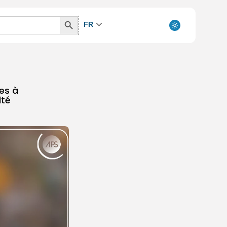
Search
FR
Button
les à
ité