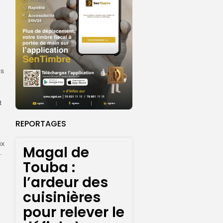
es
t
REPORTAGES
ux
Magal de
.
Touba :
l’ardeur des
cuisinières
pour relever le