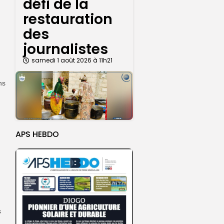
défi de la
restauration
des
journalistes
samedi 1 août 2026 à 11h21
ns
APS HEBDO
s