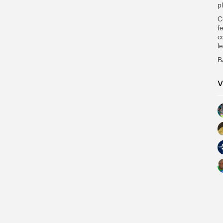
p
C
f
c
l
B
V