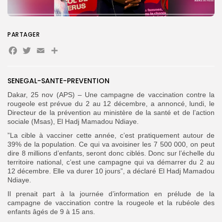
PARTAGER
Search
Search
Facebook
Twitter
Email
Partager
for:
Button
FR
SENEGAL-SANTE-PREVENTION
Dakar, 25 nov (APS) – Une campagne de vaccination contre la
rougeole est prévue du 2 au 12 décembre, a annoncé, lundi, le
Directeur de la prévention au ministère de la santé et de l’action
sociale (Msas), El Hadj Mamadou Ndiaye.
”La cible à vacciner cette année, c’est pratiquement autour de
39% de la population. Ce qui va avoisiner les 7 500 000, on peut
dire 8 millions d’enfants, seront donc ciblés. Donc sur l’échelle du
territoire national, c’est une campagne qui va démarrer du 2 au
12 décembre. Elle va durer 10 jours”, a déclaré El Hadj Mamadou
Ndiaye.
Il prenait part à la journée d’information en prélude de la
campagne de vaccination contre la rougeole et la rubéole des
enfants âgés de 9 à 15 ans.