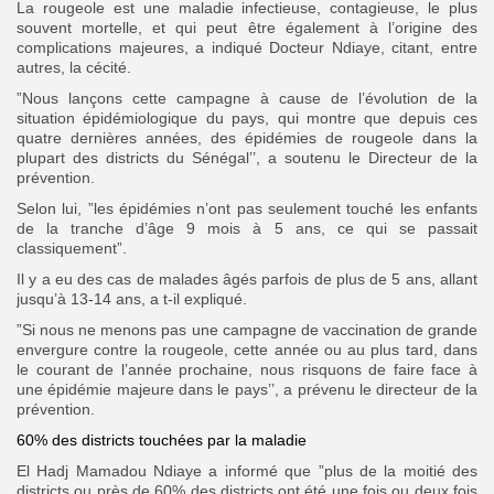
La rougeole est une maladie infectieuse, contagieuse, le plus
souvent mortelle, et qui peut être également à l’origine des
complications majeures, a indiqué Docteur Ndiaye, citant, entre
autres, la cécité.
”Nous lançons cette campagne à cause de l’évolution de la
situation épidémiologique du pays, qui montre que depuis ces
quatre dernières années, des épidémies de rougeole dans la
plupart des districts du Sénégal’’, a soutenu le Directeur de la
prévention.
Selon lui, ”les épidémies n’ont pas seulement touché les enfants
de la tranche d’âge 9 mois à 5 ans, ce qui se passait
classiquement”.
Il y a eu des cas de malades âgés parfois de plus de 5 ans, allant
jusqu’à 13-14 ans, a t-il expliqué.
”Si nous ne menons pas une campagne de vaccination de grande
envergure contre la rougeole, cette année ou au plus tard, dans
le courant de l’année prochaine, nous risquons de faire face à
une épidémie majeure dans le pays’’, a prévenu le directeur de la
prévention.
60% des districts touchées par la maladie
El Hadj Mamadou Ndiaye a informé que ”plus de la moitié des
districts ou près de 60% des districts ont été une fois ou deux fois