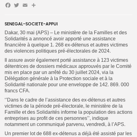
Facebook
Twitter
Email
Partager
Search
Search
SENEGAL-SOCIETE-APPUI
for:
Button
Dakar, 30 mai (APS) – Le ministère de la Familles et des
FR
Solidarités a annoncé avoir apporté une assistance
financière à quelque 1. 268 ex-détenus et autres victimes
des violences politiques pré-électorales de 2024.
Il assure avoir également porté assistance à 123 victimes
détentrices de dossiers médicaux approuvés par le Comité
mis en place par un arrêté du 30 juillet 2024, via la
Délégation générale à la Protection sociale et à la
Solidarité nationale pour une enveloppe de 142. 869. 000
francs CFA.
‘’Dans le cadre de l’assistance des ex-détenus et autres
victimes de la période pré-électorale, le ministère de la
Famille et des Solidarités informe la population des actions
entreprises au profit de ces personnes’’, indique
notamment un communiqué parvenu, vendredi, à l’APS.
Un premier lot de 688 ex-détenus a déjà été assisté par les