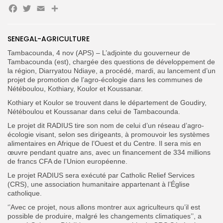
Facebook
Twitter
Email
Partager
Search
Search
for:
SENEGAL-AGRICULTURE
Button
Tambacounda, 4 nov (APS) – L’adjointe du gouverneur de
FR
Tambacounda (est), chargée des questions de développement de
la région, Diarryatou Ndiaye, a procédé, mardi, au lancement d’un
projet de promotion de l’agro-écologie dans les communes de
Nétéboulou, Kothiary, Koulor et Koussanar.
Kothiary et Koulor se trouvent dans le département de Goudiry,
Nétéboulou et Koussanar dans celui de Tambacounda.
Le projet dit RADIUS tire son nom de celui d’un réseau d’agro-
écologie visant, selon ses dirigeants, à promouvoir les systèmes
alimentaires en Afrique de l’Ouest et du Centre. Il sera mis en
œuvre pendant quatre ans, avec un financement de 334 millions
de francs CFA de l’Union européenne.
Le projet RADIUS sera exécuté par Catholic Relief Services
(CRS), une association humanitaire appartenant à l’Église
catholique.
‘’Avec ce projet, nous allons montrer aux agriculteurs qu’il est
possible de produire, malgré les changements climatiques’’, a