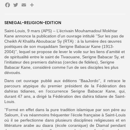
Facebook
Twitter
Email
Partager
Search
Search
SENEGAL-RELIGION-EDITION
for:
Button
Saint-Louis, 9 mars (APS) – L’écrivain Mouhamadoul Mokhtar
FR
Kane annonce la publication d’un ouvrage intitulé ‘’Sur les pas de
Cheikh Al Khalifa Aboubacar Sy (RTA) : à la lumière des œuvres
poétiques de son muqaddam Serigne Babacar Kane (1913-
2004)’’, lequel se propose de lever le voile sur les liens d’amitié et
de spiritualité entre le saint de Tivaouane, Serigne Babacar Sy, et
l’initiateur des premiers dahiras (cercles de fidèles), Serigne
Babacar Kane, considéré comme l’un de ses disciples les plus
dévoués.
Dans cet ouvrage publié aux éditions ‘’BaaJordo‘’, il retrace le
parcours atypique du premier président de la Fédération des
dahiras tidianes, en l’occurrence Serigne Babacar Kane, qui,
durant 47 ans, a dirigé la Fédération des dahira tidiane de Saint-
Louis.
’’Formé en effet dans la pure tradition islamique par son père au
Saloum, il va néanmoins fréquenter l’école française à Saint-Louis
où il se perfectionne dans plusieurs disciplines religieuses et en
littérature arabe au daara (école coranique) de Diamal pendant