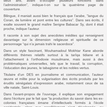
deux ans, avant d’occuper plusieurs fonctions dans
l’administration”, indique-t-on sur la quatrième page de
couverture.
Bilingue, il maniait aussi bien le français que l’arabe, ”langue du
Coran, de lumière et pont entre les cultures”. Dans ses écrits, il
exalte souvent le grand maître Serigne Babacar Sy, dont il était
proche, indique l’auteur.
Il raconte à son sujet des anecdotes inédites qui renseignent
davantage sur la dimension religieuse et spirituelle de ce
personnage “qui n’a jamais trahi le sacerdoce”.
Dans un style fascinant, Mouhamadoul Mokhtar Kane aborde
différents thèmes relatifs surtout à la tarîqa tidiane et à
l’attachement à l’orthodoxie musulmane, mais aussi à des
problématiques universelles, tels que le travail, la corruption,
l’éducation des jeunes, le tabagisme et les nobles vertus.
Titulaire d’un DES en journalisme et communication, l’auteur
œuvre et milite pour la vulgarisation des écrits produits par les
érudits sénégalais d’expression arabe, notamment ceux de sa
ville natale, Saint-Louis.
Dans l’avant-propos de l’ouvrage, il explique son engagement
dans l’écriture par le fait que “la production du savoir dans les ex-
colonies françaises émane d’intellectuels formés à l’école
occidentale, alors que parallèlement s’est développée, au