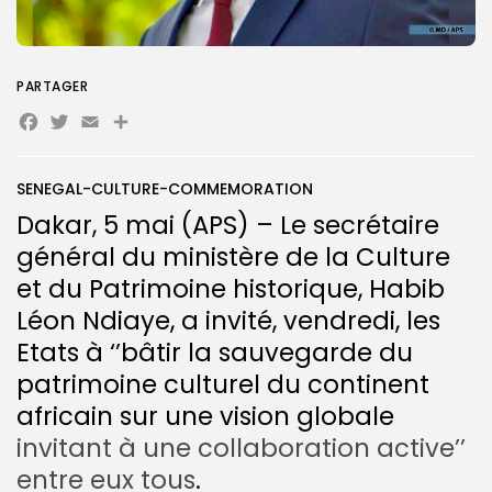
PARTAGER
Facebook
Twitter
Email
Partager
Search
Search
for:
Button
SENEGAL-CULTURE-COMMEMORATION
FR
Dakar, 5 mai (APS) – Le secrétaire
général du ministère de la Culture
et du Patrimoine historique, Habib
Léon Ndiaye, a invité, vendredi, les
Etats à ‘’bâtir la sauvegarde du
patrimoine culturel du continent
africain sur une vision globale
invitant à une collaboration active’’
entre eux tous
.