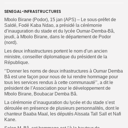
SENEGAL-INFRASTRUCTURES
Search
Search
Mbolo Birane (Podor), 15 jan (APS) – Le sous-préfet de
for:
Button
Saldé, Fodé Kaba Ndao, a présidé la cérémonie
d’inauguration du stade et du lycée Oumar-Demba-Bâ,
FR
jeudi, à Mbolo Birane, dans le département de Podor
(nord).
Les deux infrastructures portent le nom d’un ancien
ministre, conseiller diplomatique du président de la
République.
‘’Donner les noms de deux infrastructures à Oumar Demba
Bâ est une façon pour nous de lui rendre hommage pour
tous les services rendus à cette communauté’’, a dit le
président de l’Association pour le développement de
Mbolo Birane, Boubacar Demba Bâ.
La cérémonie d’inauguration du lycée et du stade s’est
déroulée en présence de plusieurs personnalités, dont le
chanteur Baaba Maal, les députés Aïssata Tall Sall et Nafi
Kane.