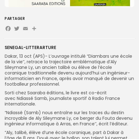
Search
Search
PARTAGER
for:
Button
Facebook
Twitter
Email
Partager
FR
SENEGAL-LITTERARTURE
Dakar, 13 oct (APS)- L’ouvrage intitulé “Diambars une école
de la vie’’, retrace la trajectoire emblématique d’Aly
Sileymane Ly, un ancien talibé ou élève de l’école
coranique traditionnelle devenu aujourd’hui un ingénieur-
informaticien en France, après avoir manqué de devenir un
footballeur professionnel.
Sorti chez Saaraba éditions, le livre est co-écrit
avec Ndiassé Samb, journaliste sportif à Radio France
internationale.
“Ndiassé (Samb) nous entraîne sur les traces du destin
incroyable de Aly Sileymane Ly, ce berger du Fouta devenu
ingénieur informatique à Arras, en France’’, écrit l’éditeur.
“Aly, talibé, élève d’une école coranique, part à Dakar à
l’âge de 8 ans. Doué avec le ballon, son talent lui permet