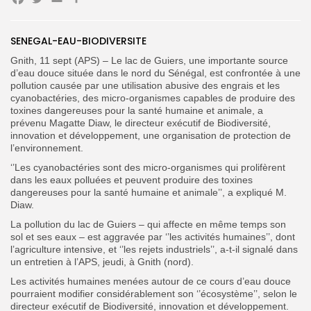
Facebook
Twitter
Email
Partager
SENEGAL-EAU-BIODIVERSITE
Search
Search
for:
Button
Gnith, 11 sept (APS) – Le lac de Guiers, une importante source
d’eau douce située dans le nord du Sénégal, est confrontée à une
FR
pollution causée par une utilisation abusive des engrais et les
cyanobactéries, des micro-organismes capables de produire des
toxines dangereuses pour la santé humaine et animale, a
prévenu Magatte Diaw, le directeur exécutif de Biodiversité,
innovation et développement, une organisation de protection de
l’environnement.
‘’Les cyanobactéries sont des micro-organismes qui prolifèrent
dans les eaux polluées et peuvent produire des toxines
dangereuses pour la santé humaine et animale’’, a expliqué M.
Diaw.
La pollution du lac de Guiers – qui affecte en même temps son
sol et ses eaux – est aggravée par ‘’les activités humaines’’, dont
l’agriculture intensive, et ‘’les rejets industriels’’, a-t-il signalé dans
un entretien à l’APS, jeudi, à Gnith (nord).
Les activités humaines menées autour de ce cours d’eau douce
pourraient modifier considérablement son ‘’écosystème’’, selon le
directeur exécutif de Biodiversité, innovation et développement.