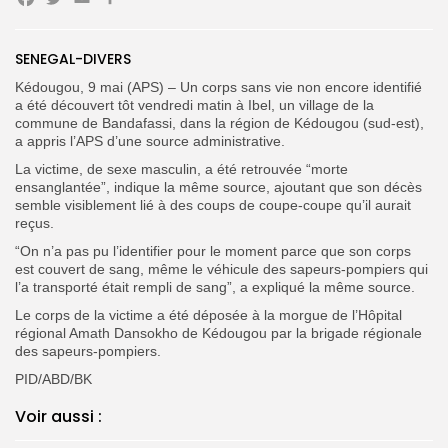
Facebook
Twitter
Email
Search
Search
for:
Button
SENEGAL-DIVERS
FR
Kédougou, 9 mai (APS) – Un corps sans vie non encore identifié
a été découvert tôt vendredi matin à Ibel, un village de la
commune de Bandafassi, dans la région de Kédougou (sud-est),
a appris l’APS d’une source administrative.
La victime, de sexe masculin, a été retrouvée “morte
ensanglantée”, indique la même source, ajoutant que son décès
semble visiblement lié à des coups de coupe-coupe qu’il aurait
reçus.
“On n’a pas pu l’identifier pour le moment parce que son corps
est couvert de sang, même le véhicule des sapeurs-pompiers qui
l’a transporté était rempli de sang”, a expliqué la même source.
Le corps de la victime a été déposée à la morgue de l’Hôpital
régional Amath Dansokho de Kédougou par la brigade régionale
des sapeurs-pompiers.
PID/ABD/BK
Voir aussi :