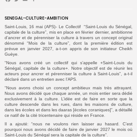
Facebook
Twitter
Email
Partager
Search
Search
SENEGAL-CULTURE-AMBITION
for:
Button
Saint-Louis, 16 mai (APS)- Le Collectif “Saint-Louis du Sénégal,
FR
capitale de la culture”, mis en place en février dernier, ambitionne
d’ancrer et de pérenniser la culture à travers un concept original
dénommé “Mois de la culture”, dont la première édition est
prévue en janvier 2027, a-t-on appris de son initiateur Cheikh
Guèye.
“Nous avons créé un collectif qui s’appelle +Saint-Louis du
Sénégal, capitale de la culture+. Notre objectif est de réunir les
acteurs pour ancrer et pérenniser la culture à Saint-Louis”, a-t-il
déclaré dans un entretien avec l’APS.
“Nous avons choisi un concept ambitieux mais très attrayant.
Nous avons décidé que chaque année, un mois entier sera dédié
exclusivement à la culture. L’idée est de faire en sorte que la
culture descende dans les rues, dans les maisons de culture,
dans les écoles et dans les daaras [écoles coraniques]”, a détaillé
ce natif de la cité tricentenaire qui réside en France.
Il a ajouté: “nous ne voulons rien laisser au hasard. C’est
pourquoi nous avons décidé de faire de janvier 2027 le mois où
Saint-Louis du Sénégal sera la capitale de la culture”.