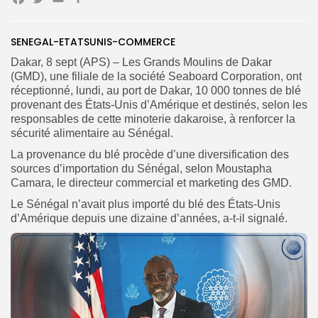
Facebook
Twitter
Email
Partager
SENEGAL-ETATSUNIS-COMMERCE
Dakar, 8 sept (APS) – Les Grands Moulins de Dakar
(GMD), une filiale de la société Seaboard Corporation, ont
réceptionné, lundi, au port de Dakar, 10 000 tonnes de blé
Search
Search
for:
provenant des États-Unis d’Amérique et destinés, selon les
Button
responsables de cette minoterie dakaroise, à renforcer la
FR
sécurité alimentaire au Sénégal.
La provenance du blé procède d’une diversification des
sources d’importation du Sénégal, selon Moustapha
Camara, le directeur commercial et marketing des GMD.
Le Sénégal n’avait plus importé du blé des États-Unis
d’Amérique depuis une dizaine d’années, a-t-il signalé.