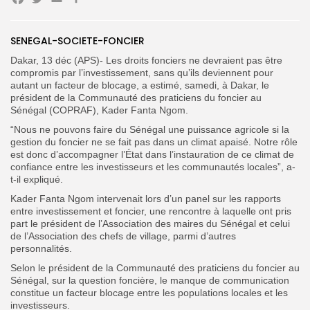
Facebook
Twitter
Email
Partager
SENEGAL-SOCIETE-FONCIER
Search
Search
Dakar, 13 déc (APS)- Les droits fonciers ne devraient pas être
for:
Button
compromis par l’investissement, sans qu’ils deviennent pour
autant un facteur de blocage, a estimé, samedi, à Dakar, le
FR
président de la Communauté des praticiens du foncier au
Sénégal (COPRAF), Kader Fanta Ngom.
“Nous ne pouvons faire du Sénégal une puissance agricole si la
gestion du foncier ne se fait pas dans un climat apaisé. Notre rôle
est donc d’accompagner l’État dans l’instauration de ce climat de
confiance entre les investisseurs et les communautés locales”, a-
t-il expliqué.
Kader Fanta Ngom intervenait lors d’un panel sur les rapports
entre investissement et foncier, une rencontre à laquelle ont pris
part le président de l’Association des maires du Sénégal et celui
de l’Association des chefs de village, parmi d’autres
personnalités.
Selon le président de la Communauté des praticiens du foncier au
Sénégal, sur la question foncière, le manque de communication
constitue un facteur blocage entre les populations locales et les
investisseurs.