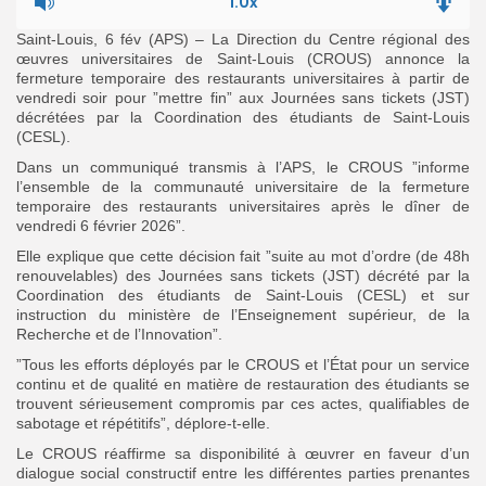
1.0x
Saint-Louis, 6 fév (APS) – La Direction du Centre régional des
Search
Search
œuvres universitaires de Saint-Louis (CROUS) annonce la
for:
Button
fermeture temporaire des restaurants universitaires à partir de
vendredi soir pour ”mettre fin” aux Journées sans tickets (JST)
FR
décrétées par la Coordination des étudiants de Saint-Louis
(CESL).
Dans un communiqué transmis à l’APS, le CROUS ”informe
l’ensemble de la communauté universitaire de la fermeture
temporaire des restaurants universitaires après le dîner de
vendredi 6 février 2026”
.
Elle explique que cette décision fait ”suite au mot d’ordre (de 48h
renouvelables) des Journées sans tickets (JST) décrété par la
Coordination des étudiants de Saint-Louis (CESL) et sur
instruction du ministère de l’Enseignement supérieur, de la
Recherche et de l’Innovation”.
”Tous les efforts déployés par le CROUS et l’État pour un service
continu et de qualité en matière de restauration des étudiants se
trouvent sérieusement compromis par ces actes, qualifiables de
sabotage et répétitifs”, déplore-t-elle.
Le CROUS réaffirme sa disponibilité à œuvrer en faveur d’un
dialogue social constructif entre les différentes parties prenantes