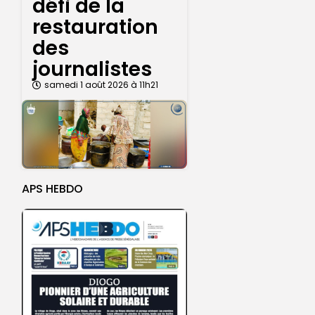
défi de la
restauration
des
journalistes
samedi 1 août 2026 à 11h21
APS HEBDO