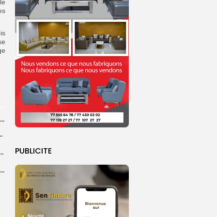
le
es
is
se
ge
Magal de Touba : plus de 4.800 policiers déployés pour sécuriser les...
ts dans des accidents de la route...
PUBLICITE
e à Ceuta : 67 décès confirmés, retour en nombre des...
Birame Ousmane Fall, alias Hamza : l’icône populaire du Grand Magal