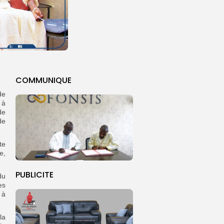
COMMUNIQUE
de
 à
de
de
te
e,
PUBLICITE
du
es
 à
la