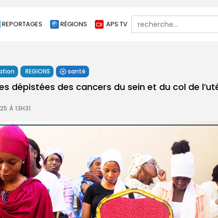
Search
REPORTAGES
RÉGIONS
APS TV
for:
ation
REGIONS
santé
s dépistées des cancers du sein et du col de l’ut
)
25 À 13H31