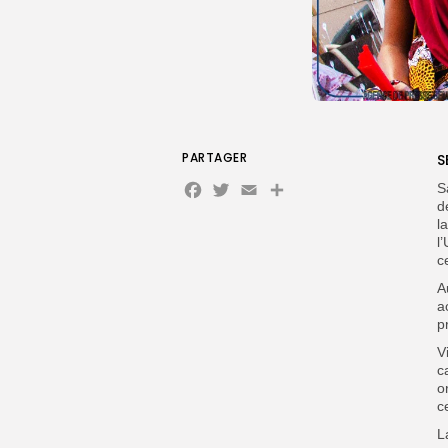
PARTAGER
S
Facebook
Twitter
Email
S
d
l
l
c
A
a
p
V
c
o
c
L