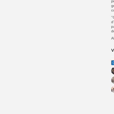
p
g
c
‘
d
p
d
A
V