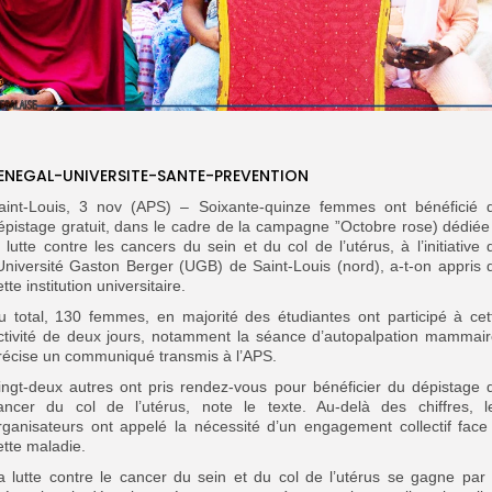
ENEGAL-UNIVERSITE-SANTE-PREVENTION
aint-Louis, 3 nov (APS) – Soixante-quinze femmes ont bénéficié 
épistage gratuit, dans le cadre de la campagne ”Octobre rose) dédiée
a lutte contre les cancers du sein et du col de l’utérus, à l’initiative 
’Université Gaston Berger (UGB) de Saint-Louis (nord), a-t-on appris 
ette institution universitaire.
u total, 130 femmes, en majorité des étudiantes ont participé à cet
ctivité de deux jours, notamment la séance d’autopalpation mammair
récise un communiqué transmis à l’APS.
ingt-deux autres ont pris rendez-vous pour bénéficier du dépistage 
ancer du col de l’utérus, note le texte. Au-delà des chiffres, l
rganisateurs ont appelé la nécessité d’un engagement collectif face
ette maladie.
a lutte contre le cancer du sein et du col de l’utérus se gagne par 