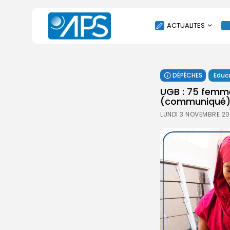
ACTUALITES
POLITIQUE
DÉPÊCHES
Educ
SOCIÉTÉ
UGB : 75 femme
ÉCONOMIE
(communiqué
CULTURE
LUNDI 3 NOVEMBRE 20
SPORT
ENVIRONNEMENT
INTERNATIONAL
AGENDA
SANTE