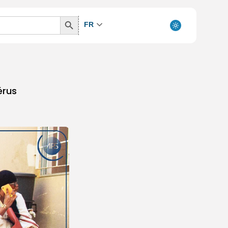
Search
FR
Button
érus