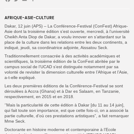
Facebook
Twitter
Email
Partager
AFRIQUE-ASIE-CULTURE
Dakar, 12 juin (APS) – La Conférence-Festival (ConFest) Afrique-
Search
Search
Asie dont la troisième édition s’est ouverte, mercredi, à l’université
for:
Button
Cheikh Anta Diop de Dakar, a voulu innover en s’attardant sur la
place de la culture dans les relations entre les deux continents, a
FR
indiqué, jeudi, sa coordinatrice adjointe, Aissatou Seck.
Traditionnellement consacrée à des activités académiques et
scientifiques, la troisième édition de la ConFest abritée par le
campus social de l’UCAD s’est distinguée notamment par sa
volonté de revisiter la dimension culturelle entre l’Afrique et l’Asie,
a-t-elle expliqué.
Les deux premières éditions de la Conférence-Festival se sont
déroulées à Accra (Ghana) et à Dar es Salaam, en Tanzanie,
respectivement, en 2015 et en 2018.
‘’Mais la particularité de cette édition à Dakar [du 11 au 14 juin],
qui fait toute son importance, est que cette fois-ci, on a associé la
partie culturelle, d’où ces prestations artistiques”, a fait remarquer
Mme Seck.
Doctorante en histoire moderne et contemporaine à l’Ecole