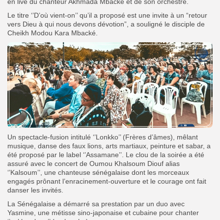
en live du chanteur Akhmada Mbacké et de son orchestre.
Le titre ‘’D’où vient-on’’ qu’il a proposé est une invite à un “retour
vers Dieu à qui nous devons dévotion”, a souligné le disciple de
Cheikh Modou Kara Mbacké.
Un spectacle-fusion intitulé ‘’Lonkko’’ (Frères d’âmes), mêlant
musique, danse des faux lions, arts martiaux, peinture et sabar, a
été proposé par le label ‘’Assamane’’. Le clou de la soirée a été
assuré avec le concert de Oumou Khalsoum Diouf alias
‘’Kalsoum’’, une chanteuse sénégalaise dont les morceaux
engagés prônant l’enracinement-ouverture et le courage ont fait
danser les invités.
La Sénégalaise a démarré sa prestation par un duo avec
Yasmine, une métisse sino-japonaise et cubaine pour chanter