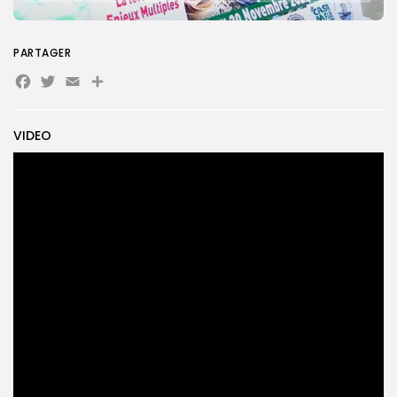
PARTAGER
Search
Search
for:
Button
Facebook
Twitter
Email
Partager
FR
VIDEO