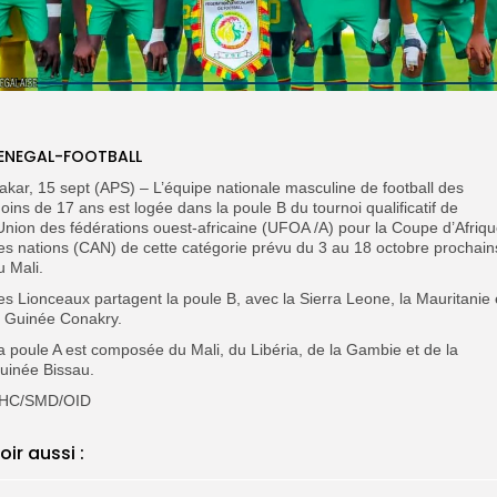
ENEGAL-FOOTBALL
akar, 15 sept (APS) – L’équipe nationale masculine de football des
oins de 17 ans est logée dans la poule B du tournoi qualificatif de
’Union des fédérations ouest-africaine (UFOA /A) pour la Coupe d’Afriq
es nations (CAN) de cette catégorie prévu du 3 au 18 octobre prochain
u Mali.
es Lionceaux partagent la poule B, avec la Sierra Leone, la Mauritanie 
a Guinée Conakry.
a poule A est composée du Mali, du Libéria, de la Gambie et de la
uinée Bissau.
HC/SMD/OID
oir aussi :