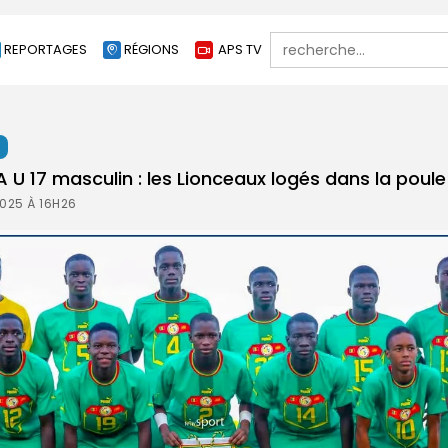
Search
REPORTAGES
RÉGIONS
APS TV
for:
t
U 17 masculin : les Lionceaux logés dans la poule
2025 À 16H26