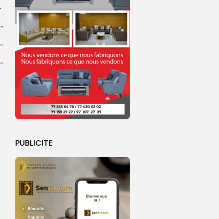
rprend encore...
dans les coulisses de la restauration de la presse...
 la CEDEAO adopte son plan d’actions stratégiques...
ba : La CSU au plus près des pèlerins
PUBLICITE