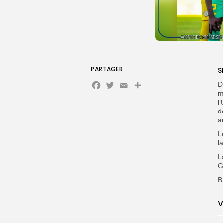
PARTAGER
S
Facebook
Twitter
Email
Partager
D
m
l
d
a
L
l
L
G
B
V