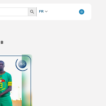
Search
FR
Button
 B