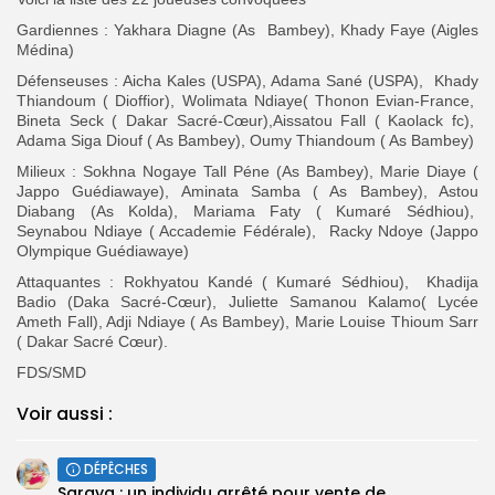
Gardiennes : Yakhara Diagne (As Bambey), Khady Faye (Aigles
Médina)
Défenseuses : Aicha Kales (USPA), Adama Sané (USPA), Khady
Thiandoum ( Dioffior), Wolimata Ndiaye( Thonon Evian-France,
Bineta Seck ( Dakar Sacré-Cœur),Aissatou Fall ( Kaolack fc),
Adama Siga Diouf ( As Bambey), Oumy Thiandoum ( As Bambey)
Milieux : Sokhna Nogaye Tall Péne (As Bambey), Marie Diaye (
Jappo Guédiawaye), Aminata Samba ( As Bambey), Astou
Diabang (As Kolda), Mariama Faty ( Kumaré Sédhiou),
Seynabou Ndiaye ( Accademie Fédérale), Racky Ndoye (Jappo
Olympique Guédiawaye)
Attaquantes : Rokhyatou Kandé ( Kumaré Sédhiou), Khadija
Badio (Daka Sacré-Cœur), Juliette Samanou Kalamo( Lycée
Ameth Fall), Adji Ndiaye ( As Bambey), Marie Louise Thioum Sarr
( Dakar Sacré Cœur).
FDS/SMD
Voir aussi :
DÉPÊCHES
Saraya : un individu arrêté pour vente de