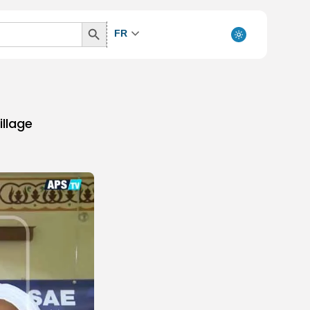
Search
FR
Button
illage