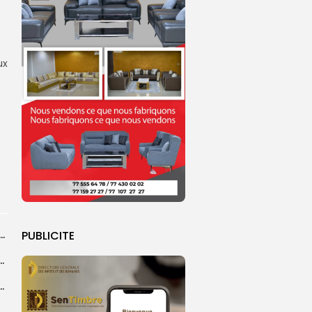
ux
s
dans les coulisses de la restauration de la presse...
PUBLICITE
 la CEDEAO adopte son plan d’actions stratégiques...
ba : La CSU au plus près des pèlerins
Magal 2026 : près de 20 000 pèlerins transportés vers Touba en...