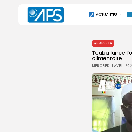
ACTUALITES
POLITIQUE
APS-TV
SOCIÉTÉ
Touba lance l’o
ÉCONOMIE
alimentaire
CULTURE
MERCREDI 1 AVRIL 202
SPORT
ENVIRONNEMENT
INTERNATIONAL
AGENDA
SANTE