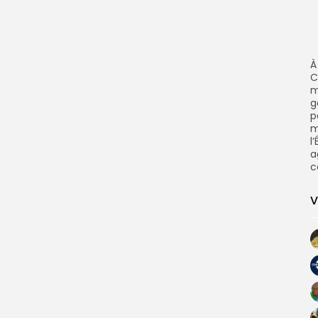
À
C
m
g
p
m
l
a
c
V