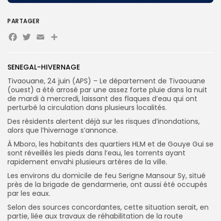
PARTAGER
Facebook
Twitter
Email
Partager
Search
Search
for:
Button
FR
SENEGAL-HIVERNAGE
Tivaouane, 24 juin (APS) – Le département de Tivaouane
(ouest) a été arrosé par une assez forte pluie dans la nuit
de mardi à mercredi, laissant des flaques d’eau qui ont
perturbé la circulation dans plusieurs localités.
Des résidents alertent déjà sur les risques d’inondations,
alors que l’hivernage s’annonce.
À Mboro, les habitants des quartiers HLM et de Gouye Gui se
sont réveillés les pieds dans l’eau, les torrents ayant
rapidement envahi plusieurs artères de la ville.
Les environs du domicile de feu Serigne Mansour Sy, situé
près de la brigade de gendarmerie, ont aussi été occupés
par les eaux.
Selon des sources concordantes, cette situation serait, en
partie, liée aux travaux de réhabilitation de la route