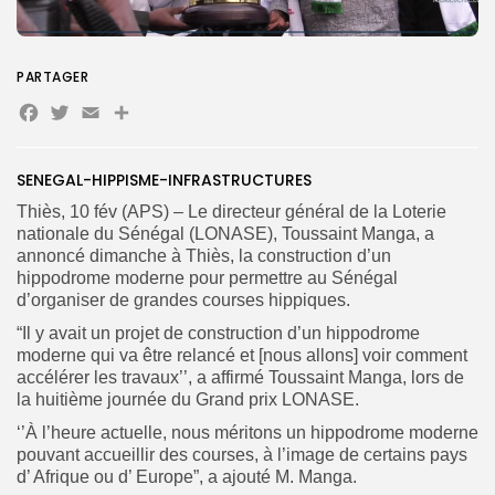
PARTAGER
Search
Search
for:
Facebook
Twitter
Email
Button
FR
SENEGAL-HIPPISME-INFRASTRUCTURES
Thiès, 10 fév (APS) – Le directeur général de la Loterie
nationale du Sénégal (LONASE), Toussaint Manga, a
annoncé dimanche à Thiès, la construction d’un
hippodrome moderne pour permettre au Sénégal
d’organiser de grandes courses hippiques.
“Il y avait un projet de construction d’un hippodrome
moderne qui va être relancé et [nous allons] voir comment
accélérer les travaux’’, a affirmé Toussaint Manga, lors de
la huitième journée du Grand prix LONASE.
‘’À l’heure actuelle, nous méritons un hippodrome moderne
pouvant accueillir des courses, à l’image de certains pays
d’ Afrique ou d’ Europe”, a ajouté M. Manga.