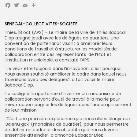
Facebook
Twitter
Email
Partager
Search
Search
for:
Button
SENEGAL-COLLECTIVITES-SOCIETE
Thiès, 18 oct (APS) – Le maire de la ville de Thiès Babacar
FR
Diop a signé jeudi avec les délégués de quartiers, une
convention de partenariat visant à améliorer leurs
conditions de travail et à structurer les modalités de
collaboration entre ces représentants de l’Etat et
l’institution municipale, a constaté l’APS.
‘’Je veux être toujours dans l’innovation, c’est pourquoi
nous avons souhaité améliorer le cadre dans lequel nous
travaillons avec ces délégués’’, a fait valoir le maire
Babacar Diop.
Il a souligné l’importance d’inventer un mécanisme de
collaboration servant d’outil de travail à la mairie pour
mieux accompagner les délégués dans l’accomplissement
de leur mission.
‘’C’est une première expérience que nous allons élargir aux
‘Bajenu gox’ (marraines de quartier), pour nous permettre
de définir un cadre et des objectifs que nous devons
ensemble atteindre”, a annoncé Babacar Diop.