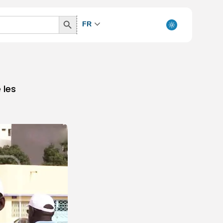
Search
FR
Button
 les