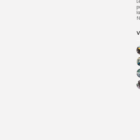
L
p
l
f
V