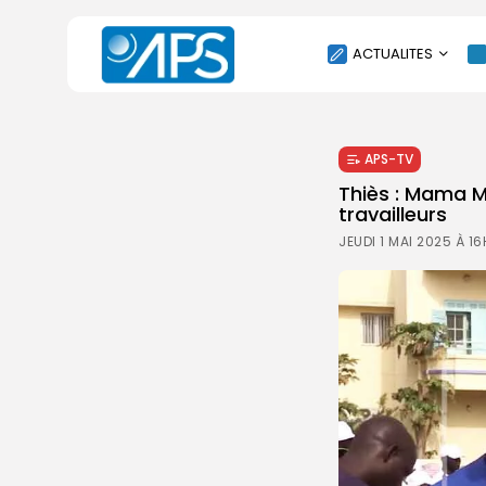
ACTUALITES
POLITIQUE
APS-TV
SOCIÉTÉ
Thiès : Mama M
ÉCONOMIE
travailleurs
CULTURE
JEUDI 1 MAI 2025 À 1
SPORT
ENVIRONNEMENT
INTERNATIONAL
AGENDA
SANTE