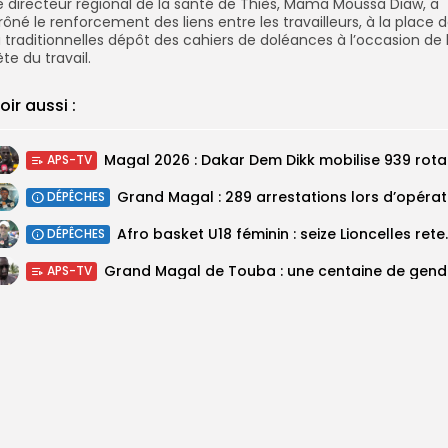
e directeur régional de la santé de Thiès, Mama Moussa Diaw, a
rôné le renforcement des liens entre les travailleurs, à la place 
a traditionnelles dépôt des cahiers de doléances à l’occasion de 
ête du travail.
oir aussi :
Magal 20
APS-TV
DÉPÊCHES
‎Afro basket U18 féminin :
DÉPÊCHES
Grand M
APS-TV