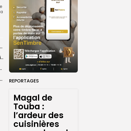
de
la
26 : Dakar Dem Dikk mobilise 939 rotations et transporte près...
Grand Magal : 289 arrestations lors d’opérations préventives de sécurisation
 seize Lioncelles retenues pour l’étape finale de...
agal de Touba : une centaine de gendarmes mobilisés sur les...
REPORTAGES
Magal de
Touba :
l’ardeur des
cuisinières