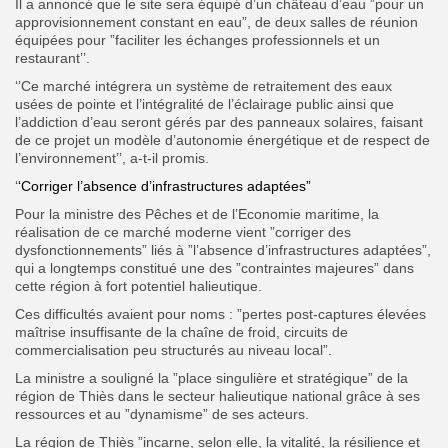
Il a annoncé que le site sera équipé d’un château d’eau ”pour un
approvisionnement constant en eau”, de deux salles de réunion
équipées pour ”faciliter les échanges professionnels et un
restaurant’’.
‘’Ce marché intégrera un système de retraitement des eaux
usées de pointe et l’intégralité de l’éclairage public ainsi que
l’addiction d’eau seront gérés par des panneaux solaires, faisant
de ce projet un modèle d’autonomie énergétique et de respect de
l’environnement’’, a-t-il promis.
‘
‘Corriger l’absence d’infrastructures adaptées”
Pour la ministre des Pêches et de l’Economie maritime, la
réalisation de ce marché moderne vient ”corriger des
dysfonctionnements” liés à ”l’absence d’infrastructures adaptées”,
qui a longtemps constitué une des ”contraintes majeures” dans
cette région à fort potentiel halieutique.
Ces difficultés avaient pour noms : ”pertes post-captures élevées
maîtrise insuffisante de la chaîne de froid, circuits de
commercialisation peu structurés au niveau local”.
La ministre a souligné la ”place singulière et stratégique” de la
région de Thiès dans le secteur halieutique national grâce à ses
ressources et au ”dynamisme” de ses acteurs.
La région de Thiès ”incarne, selon elle, la vitalité, la résilience et