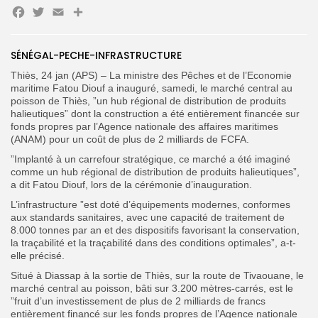
Facebook
Twitter
Email
Partager
SÉNÉGAL-PECHE-INFRASTRUCTURE
Thiès, 24 jan (APS) – La ministre des Pêches et de l’Economie
maritime Fatou Diouf a inauguré, samedi, le marché central au
poisson de Thiès, ”un hub régional de distribution de produits
Search
Search
for:
halieutiques” dont la construction a été entièrement financée sur
Button
fonds propres par l’Agence nationale des affaires maritimes
(ANAM) pour un coût de plus de 2 milliards de FCFA.
FR
”Implanté à un carrefour stratégique, ce marché a été imaginé
comme un hub régional de distribution de produits halieutiques”,
a dit Fatou Diouf, lors de la cérémonie d’inauguration.
L’infrastructure ”est doté d’équipements modernes, conformes
aux standards sanitaires, avec une capacité de traitement de
8.000 tonnes par an et des dispositifs favorisant la conservation,
la traçabilité et la traçabilité dans des conditions optimales”, a-t-
elle précisé.
Situé à Diassap à la sortie de Thiès, sur la route de Tivaouane, le
marché central au poisson, bâti sur 3.200 mètres-carrés, est le
”fruit d’un investissement de plus de 2 milliards de francs
entièrement financé sur les fonds propres de l’Agence nationale