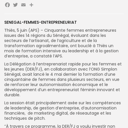
Facebook
Twitter
Email
Partager
Search
Search
SENEGAL-FEMMES-ENTREPRENEURIAT
for:
Button
Thiès, 5 juin (APS) – Cinquante femmes entrepreneures
FR
issues des 14 régions du Sénégal, évoluant dans les
secteurs de l’artisanat, de l’agriculture et de la
transformation agroalimentaire, ont bouclé à Thiès un
mois de formation intensive au leadership et à la gestion
d’entreprise, a constaté l’APS.
La Délégation à l’entreprenariat rapide pour les femmes et
les jeunes (DER/FJ), en collaboration avec l’ONG Simplon
Sénégal, avait lancé le 4 mai dernier la formation d’une
cinquantaine de femmes dans plusieurs secteurs, en vue
de renforcer leur autonomisation économique et le
développement d’un entrepreneuriat féminin innovant et
durable.
La session était principalement axée sur les compétences
de leadership, de gestion d’entreprise, d’autonomisation
financière, de marketing digital, de réseautage et les
techniques de pitch.
‘’À travers ce programme, la DER/FJ a voulu investir non