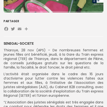
Search
Search
for:
Button
PARTAGER
Facebook
Twitter
Email
Partager
FR
SENEGAL-SOCIETE
Thiaroye, 28 nov (APS) – De nombreuses femmes et
jeunes filles ont bénéficié, jeudi, à la Gare du Train express
régional (TER) de Thiaroye, dans le département de Pikine,
de conseils juridiques gratuits sur les questions de la
famille, la fiscalité, le droit foncier, le droit pénal etc.
L’activité était organisée dans le cadre des 16 jours
d’activisme pour lutter contre les violences faites aux
femmes et aux filles, à l’initiative de l’Association des
juristes sénégalaises (AJS), du Cabinet B2B consulting, avec
la collaboration de la société d’exploitation du Train express
Régional (SETER) et l’Union européenne.
‘’L’Association des juristes sénégalais est très engagée dans
ce combat pour défendre les droits des femmes et il me