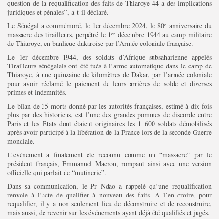
question de la requalification des faits de Thiaroye 44 a des implications
juridiques et pénales’’, a-t-il déclaré.
Le Sénégal a commémoré, le 1er décembre 2024, le 80ᵉ anniversaire du
massacre des tirailleurs, perpétré le 1ᵉʳ décembre 1944 au camp militaire
de Thiaroye, en banlieue dakaroise par l’Armée coloniale française.
Le 1er décembre 1944, des soldats d’Afrique subsaharienne appelés
Tirailleurs sénégalais ont été tués à l’arme automatique dans le camp de
Thiaroye, à une quinzaine de kilomètres de Dakar, par l’armée coloniale
pour avoir réclamé le paiement de leurs arrières de solde et diverses
primes et indemnités.
Le bilan de 35 morts donné par les autorités françaises, estimé à dix fois
plus par des historiens, est l’une des grandes pommes de discorde entre
Paris et les Etats dont étaient originaires les 1 600 soldats démobilisés
après avoir participé à la libération de la France lors de la seconde Guerre
mondiale.
L’évènement a finalement été reconnu comme un “massacre” par le
président français, Emmanuel Macron, rompant ainsi avec une version
officielle qui parlait de “mutinerie”.
Dans sa communication, le Pr Ndao a rappelé qu’une requalification
renvoie à l’acte de qualifier à nouveau des faits. A l’en croire, pour
requalifier, il y a non seulement lieu de déconstruire et de reconstruire,
mais aussi, de revenir sur les événements ayant déjà été qualifiés et jugés.