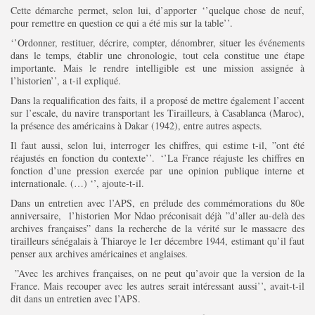
Cette démarche permet, selon lui, d’apporter ‘’quelque chose de neuf,
pour remettre en question ce qui a été mis sur la table’’.
‘’Ordonner, restituer, décrire, compter, dénombrer, situer les événements
dans le temps, établir une chronologie, tout cela constitue une étape
importante. Mais le rendre intelligible est une mission assignée à
l’historien’’, a t-il expliqué.
Dans la requalification des faits, il a proposé de mettre également l’accent
sur l’escale, du navire transportant les Tirailleurs, à Casablanca (Maroc),
la présence des américains à Dakar (1942), entre autres aspects.
Il faut aussi, selon lui, interroger les chiffres, qui estime t-il, ”ont été
réajustés en fonction du contexte’’. ‘’La France réajuste les chiffres en
fonction d’une pression exercée par une opinion publique interne et
internationale. (…) ‘’, ajoute-t-il.
Dans un entretien avec l’APS, en prélude des commémorations du 80e
anniversaire, l’historien Mor Ndao préconisait déjà ”d’aller au-delà des
archives françaises” dans la recherche de la vérité sur le massacre des
tirailleurs sénégalais à Thiaroye le 1er décembre 1944, estimant qu’il faut
penser aux archives américaines et anglaises.
”Avec les archives françaises, on ne peut qu’avoir que la version de la
France. Mais recouper avec les autres serait intéressant aussi’’, avait-t-il
dit dans un entretien avec l’APS.