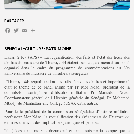
PARTAGER
Search
Search
Facebook
Twitter
Email
Partager
for:
Button
FR
SENEGAL-CULTURE-PATRIMOINE
Dakar, 2 fév (APS) – La requalification des faits et l’état des lieux des
chiffres du massacre de Thiaroye 44 étaient, samedi, au menu d’un panel
organisé dans le cadre du programme de commémorations du 80e
anniversaire du massacre de Tirailleurs sénégalais.
‘’Thiaroye 44: requalification des faits, états des chiffres et importance’’
était le thème de ce panel animé par Pr Mor Ndao, président de la
commission sénégalaise d’histoire militaire, Pr Mamadou Ndao,
Coordonnateur général de l’Histoire générale du Sénégal, Pr Mohamed
Mbodj, du Manhattanville College (USA), entre autres.
Pour le le président de la commission sénégalaise d’histoire militaire,
professeur Mor Ndao, la requalification des évènements de Thiaroye 44
en massacre avait des implications juridiques et pénales.
”(…) lorsque je me suis documenté et je me suis rendu compte que la