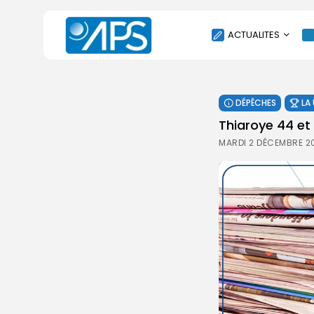
ACTUALITES
POLITIQUE
DÉPÊCHES
LA
SOCIÉTÉ
Thiaroye 44 et
ÉCONOMIE
MARDI 2 DÉCEMBRE 2
CULTURE
SPORT
ENVIRONNEMENT
INTERNATIONAL
AGENDA
SANTE