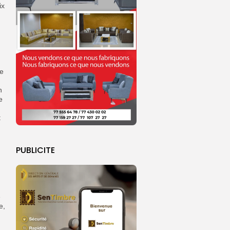
ix
re
n
e
t
PUBLICITE
e
e,