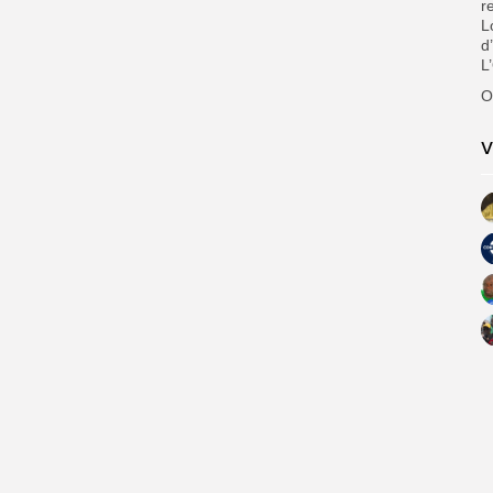
r
L
d
L
O
V