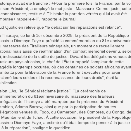
istorique avait été franchie : +Pour la première fois, la France, par la vo
e son Président, a employé le mot juste : Massacre. Ce mot juste, cette
econnaissance, restitue à T’histoire la part des vérités qui lui avait été
mputée+ rappelle-t-il’’, rapporte le journal.
ud Quotidien relève que ‘’le débat sur les réparations est relancé’’.
A Thiaraye, ce lundi 1er décembre 2025, le président de la République
assirou Diomaye Faye a présidé la commémoration du 81e anniversai
u massacre des Tirailleurs sénégalais, un moment de recueillement
ational mais aussi de réaffirmation d’un combat mémoriel devenu, selo
ui, indissociable de la quête de justice. Devant les délégations venues d
lusieurs pays africains, le chef de l’État a rappelé l’ampleur de cette
ragédie longtemps occultée, où des centaines de soldats africains ayan
ombattu pour la libération de la France furent exécutés pour avoir
éclamé leurs soldes et la reconnaissance de leurs droits’’, écrit la
ublication.
elon L’As, ‘’le Sénégal réclame justice’’. ‘’La cérémonie de
ommémoration du 81eanniversaire du massacre des tirailleurs
énégalais de Thiaroye a été marquée par la présence du Président
ambien, Adama Barrow, ainsi que par la participation de hautes
élégations venues du Togo, du Cameroun, des Comores, du Congo, d
a Mauritanie et du Tchad. À cette occasion, le président de la Républiqu
assirou Diomaye Faye, a estimé qu’il était temps de penser à la justice
t à la réparation’’, souligne le quotidien.