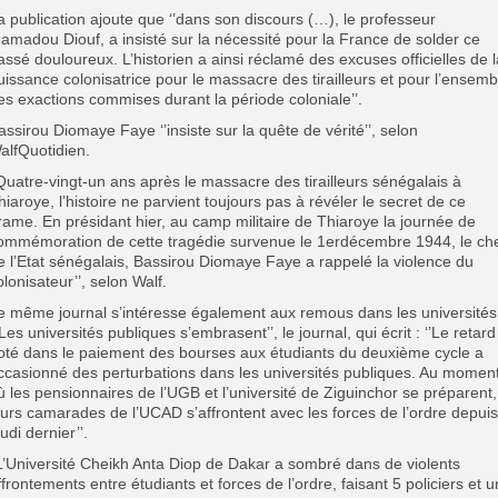
a publication ajoute que ‘’dans son discours (…), le professeur
amadou Diouf, a insisté sur la nécessité pour la France de solder ce
assé douloureux. L’historien a ainsi réclamé des excuses officielles de l
uissance colonisatrice pour le massacre des tirailleurs et pour l’ensemb
es exactions commises durant la période coloniale’’.
assirou Diomaye Faye ‘’insiste sur la quête de vérité’’, selon
alfQuotidien.
’Quatre-vingt-un ans après le massacre des tirailleurs sénégalais à
hiaroye, l’histoire ne parvient toujours pas à révéler le secret de ce
rame. En présidant hier, au camp militaire de Thiaroye la journée de
ommémoration de cette tragédie survenue le 1erdécembre 1944, le ch
e l’Etat sénégalais, Bassirou Diomaye Faye a rappelé la violence du
olonisateur’’, selon Walf.
e même journal s’intéresse également aux remous dans les universités
’ Les universités publiques s’embrasent’’, le journal, qui écrit : ‘’Le retard
oté dans le paiement des bourses aux étudiants du deuxième cycle a
ccasionné des perturbations dans les universités publiques. Au momen
ù les pensionnaires de l’UGB et l’université de Ziguinchor se préparent,
eurs camarades de l’UCAD s’affrontent avec les forces de l’ordre depuis
eudi dernier’’.
’L’Université Cheikh Anta Diop de Dakar a sombré dans de violents
ffrontements entre étudiants et forces de l’ordre, faisant 5 policiers et u