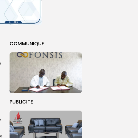
COMMUNIQUE
à
a
PUBLICITE
e
pe