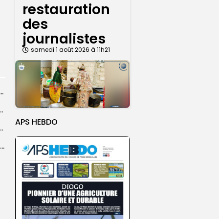
restauration
des
journalistes
samedi 1 août 2026 à 11h21
dans les coulisses de la restauration de la presse...
 la CEDEAO adopte son plan d’actions stratégiques...
APS HEBDO
ba : La CSU au plus près des pèlerins
Magal 2026 : près de 20 000 pèlerins transportés vers Touba en...