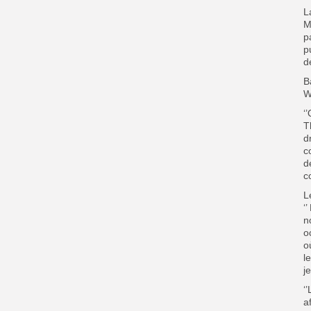
L
M
p
p
d
B
W
‘
T
d
c
d
c
L
‘
n
o
o
l
j
‘
a