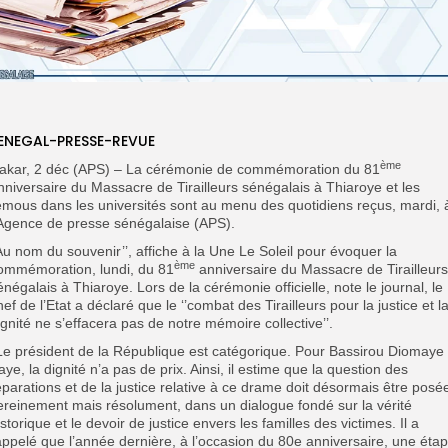
ENEGAL-PRESSE-REVUE
ème
akar, 2 déc (APS) – La cérémonie de commémoration du 81
nniversaire du Massacre de Tirailleurs sénégalais à Thiaroye et les
emous dans les universités sont au menu des quotidiens reçus, mardi, 
’Agence de presse sénégalaise (APS).
Au nom du souvenir’’, affiche à la Une Le Soleil pour évoquer la
ème
ommémoration, lundi, du 81
anniversaire du Massacre de Tirailleurs
énégalais à Thiaroye. Lors de la cérémonie officielle, note le journal, le
hef de l’Etat a déclaré que le ‘’combat des Tirailleurs pour la justice et l
ignité ne s’effacera pas de notre mémoire collective’’.
’Le président de la République est catégorique. Pour Bassirou Diomaye
aye, la dignité n’a pas de prix. Ainsi, il estime que la question des
éparations et de la justice relative à ce drame doit désormais être posé
ereinement mais résolument, dans un dialogue fondé sur la vérité
istorique et le devoir de justice envers les familles des victimes. Il a
appelé que l’année dernière, à l’occasion du 80e anniversaire, une éta