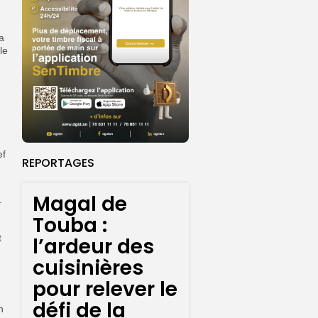
a
le
ef
REPORTAGES
Magal de
.
Touba :
t
l’ardeur des
cuisinières
pour relever le
défi de la
n