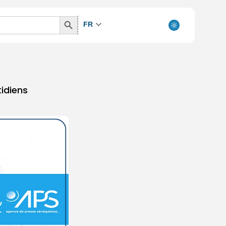
Search
FR
Button
idiens