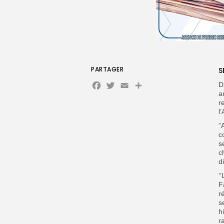
PARTAGER
S
Facebook
Twitter
Email
D
a
r
l
”
c
s
c
d
‘
F
r
s
h
r