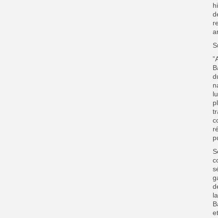
h
d
r
a
S
”
B
d
n
l
p
t
c
r
p
S
c
s
g
d
l
B
e