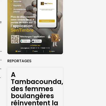
s
re
et féminin U18 : les Lioncelles chutent lourdement face au Cameroun (61-30)
 accorde un financement de 340 milliards FCFA pour accompagner...
REPORTAGES
istance du peuple palestinien s’ouvre, à...
A
tissement foncier Ngallèle...
Tambacounda,
des femmes
boulangères
réinventent la