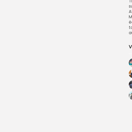
T
s
A
M
é
t
a
V