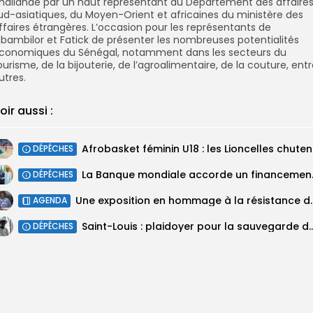
haïlande par un haut représentant du Département des affaire
ud-asiatiques, du Moyen-Orient et africaines du ministère des
ffaires étrangères. L’occasion pour les représentants de
bambilor et Fatick de présenter les nombreuses potentialités
conomiques du Sénégal, notamment dans les secteurs du
ourisme, de la bijouterie, de l’agroalimentaire, de la couture, ent
utres.
oir aussi :
‎Afrobask
DÉPÊCHES
La Banque mondiale
DÉPÊCHES
Une exposition en hommage à la rés
AGENDA
Saint-Louis : plaidoyer pour la sauvegarde du plan de lo
DÉPÊCHES