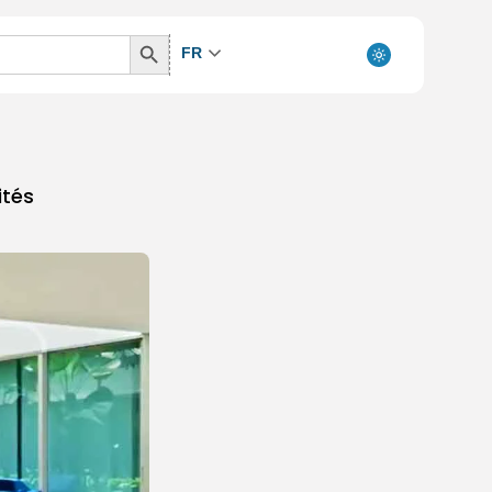
Search
FR
Button
ités