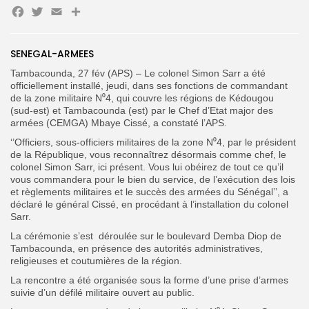
Facebook
Twitter
Email
Partager
SENEGAL-ARMEES
Search
Search
for:
Button
Tambacounda, 27 fév (APS) – Le colonel Simon Sarr a été
officiellement installé, jeudi, dans ses fonctions de commandant
FR
de la zone militaire N⁰4, qui couvre les régions de Kédougou
(sud-est) et Tambacounda (est) par le Chef d’Etat major des
armées (CEMGA) Mbaye Cissé, a constaté l’APS.
‘’Officiers, sous-officiers militaires de la zone N⁰4, par le président
de la République, vous reconnaîtrez désormais comme chef, le
colonel Simon Sarr, ici présent. Vous lui obéirez de tout ce qu’il
vous commandera pour le bien du service, de l’exécution des lois
et règlements militaires et le succès des armées du Sénégal’’, a
déclaré le général Cissé, en procédant à l’installation du colonel
Sarr.
La cérémonie s’est déroulée sur le boulevard Demba Diop de
Tambacounda, en présence des autorités administratives,
religieuses et coutumières de la région.
La rencontre a été organisée sous la forme d’une prise d’armes
suivie d’un défilé militaire ouvert au public.