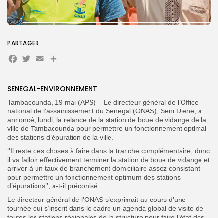
PARTAGER
Search
Search
Facebook
Twitter
Email
Partager
for:
Button
FR
SENEGAL-ENVIRONNEMENT
Tambacounda, 19 mai (APS) – Le directeur général de l’Office
national de l’assainissement du Sénégal (ONAS), Séni Diène, a
annoncé, lundi, la relance de la station de boue de vidange de la
ville de Tambacounda pour permettre un fonctionnement optimal
des stations d’épuration de la ville.
‘’Il reste des choses à faire dans la tranche complémentaire, donc
il va falloir effectivement terminer la station de boue de vidange et
arriver à un taux de branchement domiciliaire assez consistant
pour permettre un fonctionnement optimum des stations
d’épurations’’, a-t-il préconisé.
Le directeur général de l’ONAS s’exprimait au cours d’une
tournée qui s’inscrit dans le cadre un agenda global de visite de
toutes les stations régionales de la structure pour faire l’état des