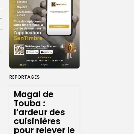
ba : La CSU au plus près des pèlerins
Magal 2026 : près de 20 000 pèlerins transportés vers Touba en...
 l’accès à l’eau, une préoccupation majeure avant le Grand Magal
ral de l’OIF : à Dakar, la candidate Coumba Bâ, décline...
REPORTAGES
Magal de
Touba :
l’ardeur des
cuisinières
pour relever le