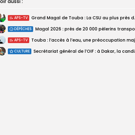
oir aussi :
Grand Magal de Tou
APS-TV
DÉPÊCHES
Touba :
APS-TV
Secrétariat géné
CULTURE