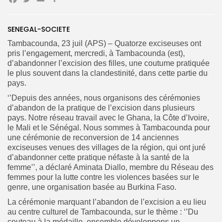
Facebook
Twitter
Email
Partager
SENEGAL-SOCIETE
Search
Search
for:
Tambacounda, 23 juil (APS) – Quatorze exciseuses ont
Button
pris l’engagement, mercredi, à Tambacounda (est),
d’abandonner l’excision des filles, une coutume pratiquée
FR
le plus souvent dans la clandestinité, dans cette partie du
pays.
‘’Depuis des années, nous organisons des cérémonies
d’abandon de la pratique de l’excision dans plusieurs
pays. Notre réseau travail avec le Ghana, la Côte d’Ivoire,
le Mali et le Sénégal. Nous sommes à Tambacounda pour
une cérémonie de reconversion de 14 anciennes
exciseuses venues des villages de la région, qui ont juré
d’abandonner cette pratique néfaste à la santé de la
femme’’, a déclaré Aminata Diallo, membre du Réseau des
femmes pour la lutte contre les violences basées sur le
genre, une organisation basée au Burkina Faso.
La cérémonie marquant l’abandon de l’excision a eu lieu
au centre culturel de Tambacounda, sur le thème : ‘’Du
couteau à la médaille, ensemble développons un