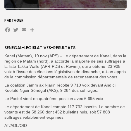
Search
Search
for:
Button
PARTAGER
FR
Facebook
Twitter
Email
Partager
SENEGAL-LEGISLATIVES-RESULTATS
Kanel (Matam), 19 nov (APS) – Le département de Kanel, dans la
région de Matam (nord), a accordé la majorité de ses suffrages à
la liste Takku-Wallu (APR-PDS et Rewmi), qui a obtenu 23 905
voix à l’issue des élections législatives de dimanche, a-t-on appris
de la commission départementale de recensement des votes.
La coalition Jamm ak Njarin récolte 9 710 voix devant And ci
Kooluté Nguir Sénégal (AKS), 9 284 des suffrages.
Le Pastef vient en quatrième position avec 6 695 voix.
Le département de Kanel compte 117 732 inscrits. Le nombre de
votants est de 58 260 dont 452 bulletins nuls, soit 57 808
suffrages valablement exprimés.
AT/ADL/OID