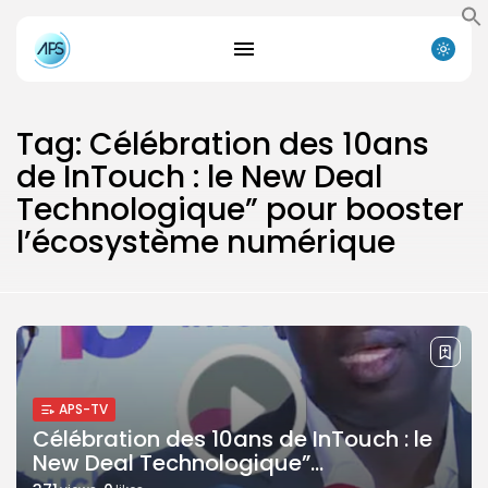
Tag: Célébration des 10ans
de InTouch : le New Deal
Technologique” pour booster
l’écosystème numérique
Search
Search
for:
Button
FR
APS-TV
Célébration des 10ans de InTouch : le
New Deal Technologique”...