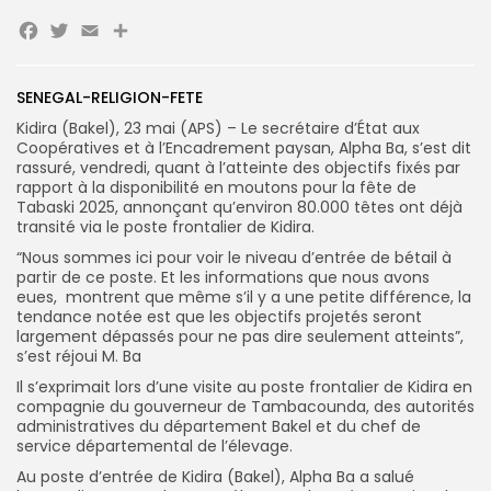
Facebook
Twitter
Email
Partager
Search
Search
SENEGAL-RELIGION-FETE
for:
Button
Kidira (Bakel), 23 mai (APS) – Le secrétaire d’État aux
Coopératives et à l’Encadrement paysan, Alpha Ba, s’est dit
FR
rassuré, vendredi, quant à l’atteinte des objectifs fixés par
rapport à la disponibilité en moutons pour la fête de
Tabaski 2025, annonçant qu’environ 80.000 têtes ont déjà
transité via le poste frontalier de Kidira.
“Nous sommes ici pour voir le niveau d’entrée de bétail à
partir de ce poste. Et les informations que nous avons
eues, montrent que même s’il y a une petite différence, la
tendance notée est que les objectifs projetés seront
largement dépassés pour ne pas dire seulement atteints”,
s’est réjoui M. Ba
Il s’exprimait lors d’une visite au poste frontalier de Kidira en
compagnie du gouverneur de Tambacounda, des autorités
administratives du département Bakel et du chef de
service départemental de l’élevage.
Au poste d’entrée de Kidira (Bakel), Alpha Ba a salué