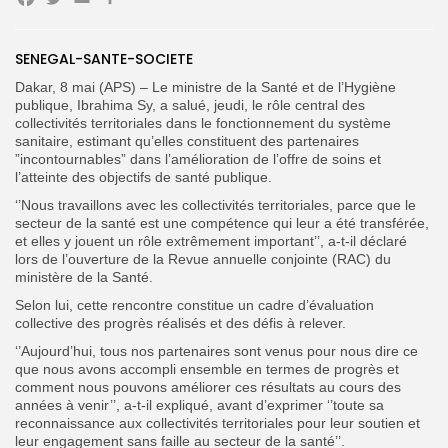
Facebook
Twitter
Email
Partager
SENEGAL-SANTE-SOCIETE
Search
Search
for:
Button
Dakar, 8 mai (APS) – Le ministre de la Santé et de l’Hygiène
publique, Ibrahima Sy, a salué, jeudi, le rôle central des
FR
collectivités territoriales dans le fonctionnement du système
sanitaire, estimant qu’elles constituent des partenaires
”incontournables” dans l’amélioration de l’offre de soins et
l’atteinte des objectifs de santé publique.
‘’Nous travaillons avec les collectivités territoriales, parce que le
secteur de la santé est une compétence qui leur a été transférée,
et elles y jouent un rôle extrêmement important’’, a-t-il déclaré
lors de l’ouverture de la Revue annuelle conjointe (RAC) du
ministère de la Santé.
Selon lui, cette rencontre constitue un cadre d’évaluation
collective des progrès réalisés et des défis à relever.
‘’Aujourd’hui, tous nos partenaires sont venus pour nous dire ce
que nous avons accompli ensemble en termes de progrès et
comment nous pouvons améliorer ces résultats au cours des
années à venir’’, a-t-il expliqué, avant d’exprimer ‘’toute sa
reconnaissance aux collectivités territoriales pour leur soutien et
leur engagement sans faille au secteur de la santé’’.