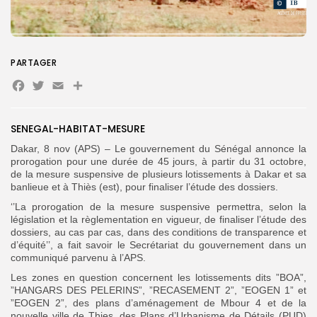
Search
Search
for:
PARTAGER
Button
Facebook
Twitter
Email
Partager
FR
SENEGAL-HABITAT-MESURE
Dakar, 8 nov (APS) – Le gouvernement du Sénégal annonce la
prorogation pour une durée de 45 jours, à partir du 31 octobre,
de la mesure suspensive de plusieurs lotissements à Dakar et sa
banlieue et à Thiès (est), pour finaliser l’étude des dossiers.
‘’La prorogation de la mesure suspensive permettra, selon la
législation et la règlementation en vigueur, de finaliser l’étude des
dossiers, au cas par cas, dans des conditions de transparence et
d’équité’’, a fait savoir le Secrétariat du gouvernement dans un
communiqué parvenu à l’APS.
Les zones en question concernent les lotissements dits ”BOA”,
”HANGARS DES PELERINS”, ”RECASEMENT 2”, ”EOGEN 1” et
”EOGEN 2”, des plans d’aménagement de Mbour 4 et de la
nouvelle ville de Thies, des Plans d’Urbanisme de Détails (PUD)