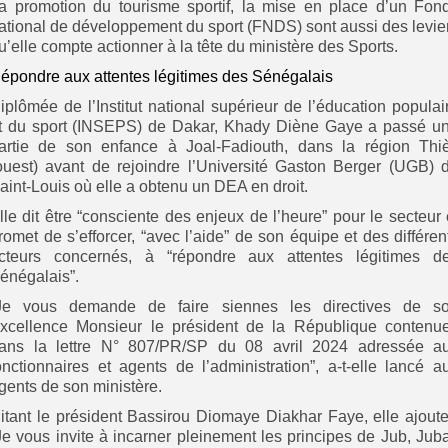
a promotion du tourisme sportif, la mise en place d’un Fon
ational de développement du sport (FNDS) sont aussi des levie
u’elle compte actionner à la tête du ministère des Sports.
épondre aux attentes légitimes des Sénégalais
iplômée de l’Institut national supérieur de l’éducation populai
t du sport (INSEPS) de Dakar, Khady Diène Gaye a passé u
artie de son enfance à Joal-Fadiouth, dans la région Thi
ouest) avant de rejoindre l’Université Gaston Berger (UGB) 
aint-Louis où elle a obtenu un DEA en droit.
lle dit être “consciente des enjeux de l’heure” pour le secteur 
romet de s’efforcer, “avec l’aide” de son équipe et des différen
cteurs concernés, à “répondre aux attentes légitimes d
énégalais”.
Je vous demande de faire siennes les directives de s
xcellence Monsieur le président de la République contenu
ans la lettre N° 807/PR/SP du 08 avril 2024 adressée a
onctionnaires et agents de l’administration”, a-t-elle lancé a
gents de son ministère.
itant le président Bassirou Diomaye Diakhar Faye, elle ajoute
Je vous invite à incarner pleinement les principes de Jub, Juba