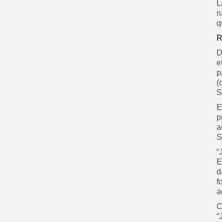
L
n
q
R
D
e
p
(
S
E
p
a
S
“
E
d
f
a
C
“