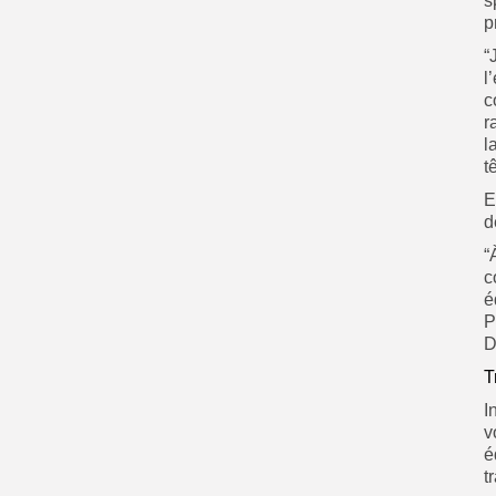
s
p
“
l
c
r
l
t
E
d
“
c
é
P
D
T
I
v
é
t