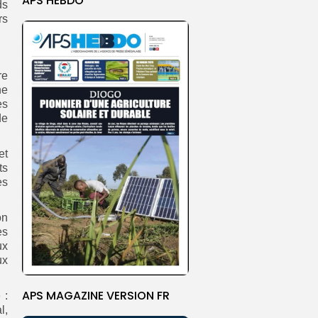
APS HEBDO
ds
rs
re
ne
ès
de
et
ts
es
on
es
ux
ux
APS MAGAZINE VERSION FR
 :
l,