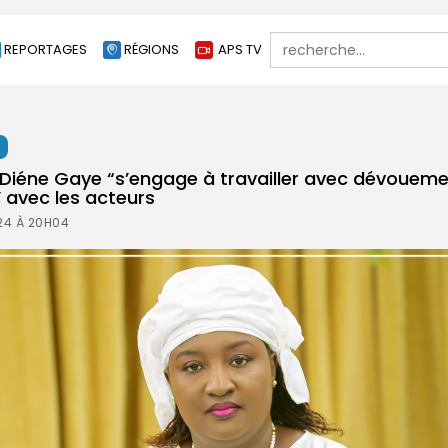
Search
REPORTAGES
RÉGIONS
APS TV
for:
t
 Diéne Gaye “s’engage à travailler avec dévoueme
’ avec les acteurs
024 À 20H04