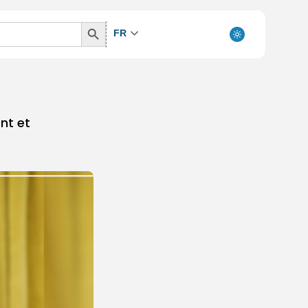
Search
FR
Button
nt et