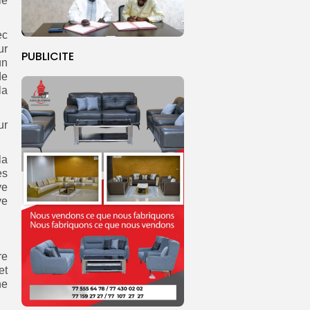
le
ec
ur
PUBLICITE
un
de
la
ur
la
es
ye
ye
re
et
ne