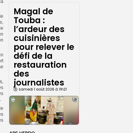
la
Magal de
de
Touba :
e,
l’ardeur des
le
un
cuisinières
on
pour relever le
défi de la
in
rt
restauration
se
des
journalistes
s,
es
samedi 1 août 2026 à 11h21
es
.
le
es
es