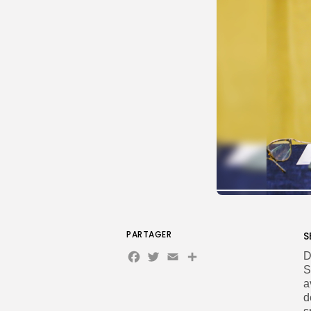
PARTAGER
S
Facebook
Twitter
Email
D
S
a
d