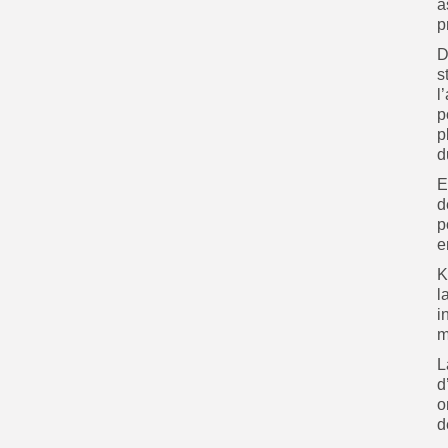
a
p
D
s
l
p
p
d
E
d
p
e
K
l
i
m
L
d
o
d