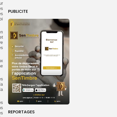
ur
es
PUBLICITE
es
oi
en
et
ve
es
ux
ne
es
la
la
es
ns
REPORTAGES
es