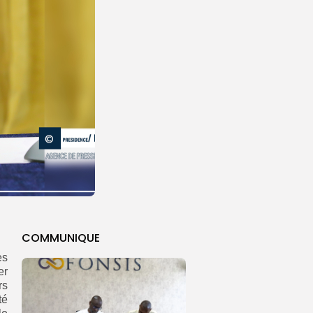
COMMUNIQUE
es
er
rs
té