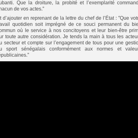
ubanti. Que la droiture, la probité et l’exemplarité comman
hacun de vos actes.”
t d’ajouter en reprenant de la lettre du chef de l’État : ”Que vot
ravail quotidien soit imprégné de ce souci permanent du bi
ommun où le service à nos concitoyens et leur bien-être pri
ur toute autre considération. Je tends la main à tous les acteu
u secteur et compte sur l’engagement de tous pour une gesti
u sport sénégalais conformément aux normes et valeu
épublicaines.”