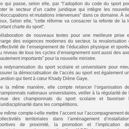
e qui passe, selon elle, par “l’adoption du code du sport po
oter le secteur d’un cadre juridique qui intègre les nouvell
réoccupations et mutations intervenues” dans ce domaine. À s
eux, Selon elle, “cette réforme va consacrer la refonte de la l
ortant charte du sport”.
’élaboration de nouveaux textes pour une meilleure prise 
harge des exigences modernes du secteur, la revalorisation 
’effectivité de l’enseignement de l’éducation physique et sporti
u niveau de tous les cycles d’enseignement sont aussi des ax
hautement importants” pour la nouvelle ministre.
a redynamisation du sport scolaire et universitaire pour mie
ssurer la démocratisation de l’accès au sport est également u
uestion qui tient à cœur Khady Diène Gaye.
e la même manière, elle compte relancer l’organisation d
hampionnats nationaux universitaires, veiller à la régularité de 
enue des championnats du sport scolaire et favoriser 
luridisciplinarité dans les compétitions.
e même compte-t-elle mettre l’accent sur l’accompagnement d
ollectivités territoriales dans l’aménagement d’installatio
portives de proximité, la promotion et l’implication d