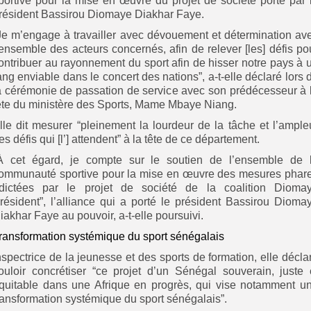
portive pour la mise en œuvre du projet de société porté par 
résident Bassirou Diomaye Diakhar Faye.
Je m’engage à travailler avec dévouement et détermination av
’ensemble des acteurs concernés, afin de relever [les] défis po
ontribuer au rayonnement du sport afin de hisser notre pays à 
ang enviable dans le concert des nations”, a-t-elle déclaré lors 
a cérémonie de passation de service avec son prédécesseur à 
ête du ministère des Sports, Mame Mbaye Niang.
lle dit mesurer “pleinement la lourdeur de la tâche et l’ample
es défis qui [l’] attendent” à la tête de ce département.
À cet égard, je compte sur le soutien de l’ensemble de 
ommunauté sportive pour la mise en œuvre des mesures phar
dictées par le projet de société de la coalition Dioma
résident”, l’alliance qui a porté le président Bassirou Dioma
iakhar Faye au pouvoir, a-t-elle poursuivi.
ransformation systémique du sport sénégalais
nspectrice de la jeunesse et des sports de formation, elle décla
ouloir concrétiser “ce projet d’un Sénégal souverain, juste 
quitable dans une Afrique en progrès, qui vise notamment u
ransformation systémique du sport sénégalais”.