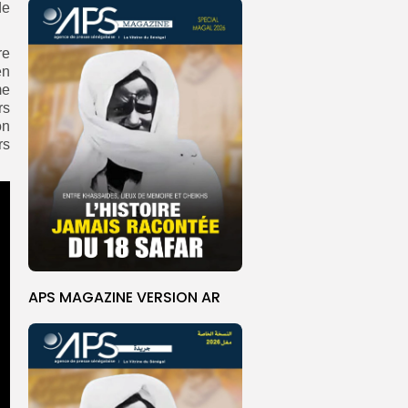
de
re
en
me
rs
on
rs
APS MAGAZINE VERSION AR