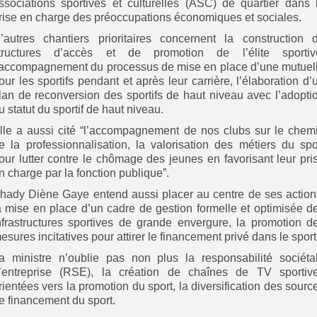
ssociations sportives et culturelles (ASC) de quartier dans 
rise en charge des préoccupations économiques et sociales.
’autres chantiers prioritaires concernent la construction 
tructures d’accès et de promotion de l’élite sportiv
’accompagnement du processus de mise en place d’une mutuel
our les sportifs pendant et après leur carrière, l’élaboration d’
lan de reconversion des sportifs de haut niveau avec l’adopti
u statut du sportif de haut niveau.
lle a aussi cité “l’accompagnement de nos clubs sur le chem
e la professionnalisation, la valorisation des métiers du spo
our lutter contre le chômage des jeunes en favorisant leur pri
n charge par la fonction publique”.
hady Diène Gaye entend aussi placer au centre de ses action
a mise en place d’un cadre de gestion formelle et optimisée d
nfrastructures sportives de grande envergure, la promotion d
esures incitatives pour attirer le financement privé dans le sport
a ministre n’oublie pas non plus la responsabilité sociéta
’entreprise (RSE), la création de chaînes de TV sportiv
rientées vers la promotion du sport, la diversification des sourc
e financement du sport.