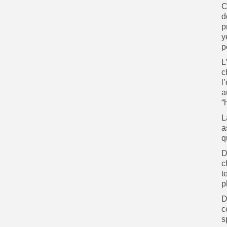
C
d
p
y
p
L
c
l
a
“
L
a
q
D
c
t
p
D
c
s