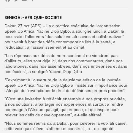
Facebook
Twitter
Email
Partager
SENEGAL-AFRIQUE-SOCIETE
Dakar, 27 oct (APS) – La directrice exécutive de l’organisation
Search
Search
for:
Speak Up Africa, Yacine Diop Djibo, a souligné lundi, à Dakar, la
Button
nécessité d’aller vers “des solutions africaines et collaboratives”
pour venir à bout des défis contemporains liés à la santé, à
FR
l’éducation, à l’assainissement et au climat.
“Les réponses aux défis de notre continent ne viendront pas
d’ailleurs, elles sont déjà ici, dans nos communautés, dans nos
laboratoires, dans nos assemblées, dans nos entreprises et dans
nos écoles”, a souligné Yacine Diop Djibo.
S’exprimant à l’ouverture de la deuxième édition de la journée
Speak Up Africa, Yacine Diop Djibo a insisté sur l’importance pour
l’Afrique de “revendiquer le droit de définir ses propres priorités”.
“C’est une invitation à réfléchir ensemble à nos propres priorités,
à nos solutions, à partager nos expériences et surtout à rendre
hommage à l’Afrique qui agit, qui propose, et qui inspire pour
relever les défis de développement”, a-t-elle affirmé.
“Nous sommes réunis ici, à Dakar, pour célébrer la voix africaine,
cette voix qui s’élève, s’affirme et construit”, a-t-elle ajouté.